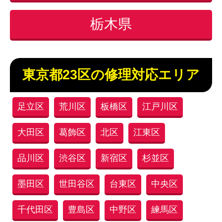
栃木県
東京都23区の修理対応エリア
足立区
荒川区
板橋区
江戸川区
大田区
葛飾区
北区
江東区
品川区
渋谷区
新宿区
杉並区
墨田区
世田谷区
台東区
中央区
千代田区
豊島区
中野区
練馬区