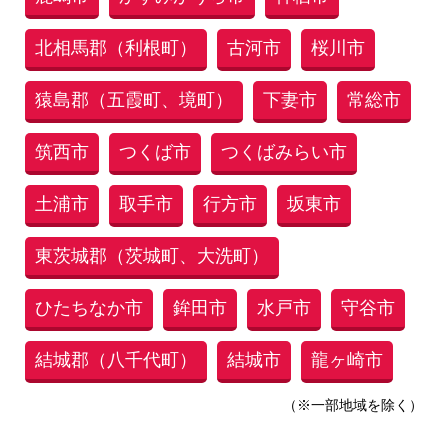
北相馬郡（利根町）
古河市
桜川市
猿島郡（五霞町、境町）
下妻市
常総市
筑西市
つくば市
つくばみらい市
土浦市
取手市
行方市
坂東市
東茨城郡（茨城町、大洗町）
ひたちなか市
鉾田市
水戸市
守谷市
結城郡（八千代町）
結城市
龍ヶ崎市
（※一部地域を除く）