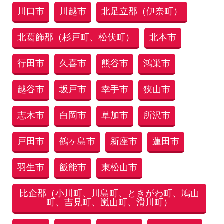
川口市
川越市
北足立郡（伊奈町）
北葛飾郡（杉戸町、松伏町）
北本市
行田市
久喜市
熊谷市
鴻巣市
越谷市
坂戸市
幸手市
狭山市
志木市
白岡市
草加市
所沢市
戸田市
鶴ヶ島市
新座市
蓮田市
羽生市
飯能市
東松山市
比企郡（小川町、川島町、ときがわ町、鳩山
町、吉見町、嵐山町、滑川町）