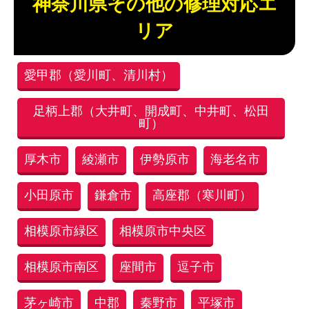
神奈川県その他の修理対応エ
リア
愛甲郡（愛川町、清川村）
足柄上郡（大井町、開成町、中井町、松田
町）
厚木市
綾瀬市
伊勢原市
海老名市
小田原市
鎌倉市
高座郡（寒川町）
相模原市緑区
相模原市中央区
相模原市南区
座間市
逗子市
茅ヶ崎市
中郡
秦野市
平塚市