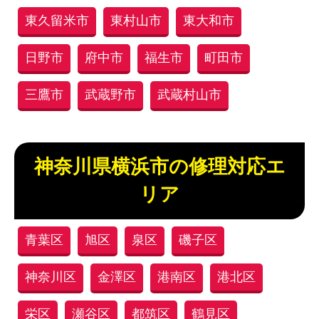
東久留米市
東村山市
東大和市
日野市
府中市
福生市
町田市
三鷹市
武蔵野市
武蔵村山市
神奈川県横浜市の修理対応エ
リア
青葉区
旭区
泉区
磯子区
神奈川区
金澤区
港南区
港北区
栄区
瀬谷区
都筑区
鶴見区