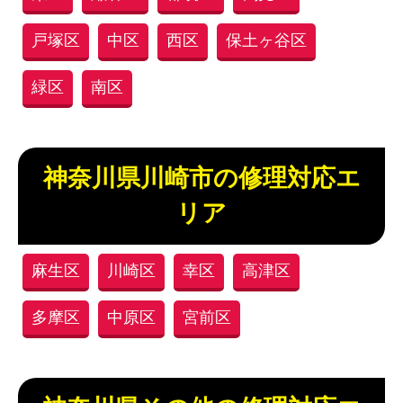
戸塚区
中区
西区
保土ヶ谷区
緑区
南区
神奈川県川崎市の修理対応エ
リア
麻生区
川崎区
幸区
高津区
多摩区
中原区
宮前区