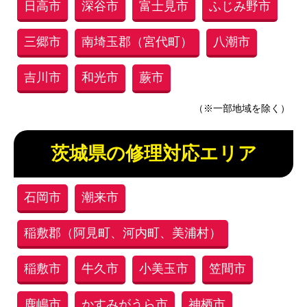
日高市
深谷市
富士見市
ふじみ野市
三郷市
南埼玉郡（宮代町）
八潮市
吉川市
和光市
蕨市
（※一部地域を除く）
茨城県の修理対応エリア
石岡市
潮来市
稲敷郡（阿見町、河内町、美浦村）
稲敷市
牛久市
小美玉市
笠間市
鹿嶋市
かすみがうら市
神栖市