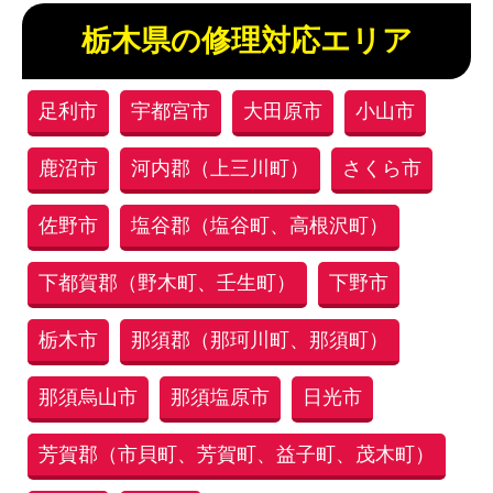
栃木県の修理対応エリア
足利市
宇都宮市
大田原市
小山市
鹿沼市
河内郡（上三川町）
さくら市
佐野市
塩谷郡（塩谷町、高根沢町）
下都賀郡（野木町、壬生町）
下野市
栃木市
那須郡（那珂川町、那須町）
那須烏山市
那須塩原市
日光市
芳賀郡（市貝町、芳賀町、益子町、茂木町）