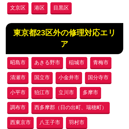
文京区
港区
目黒区
東京都23区外の修理対応エリ
ア
昭島市
あきる野市
稲城市
青梅市
清瀬市
国立市
小金井市
国分寺市
小平市
狛江市
立川市
多摩市
調布市
西多摩郡（日の出町、瑞穂町）
西東京市
八王子市
羽村市