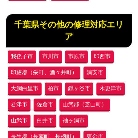
千葉県その他の修理対応エリ
ア
我孫子市
市川市
市原市
印西市
印旛郡（栄町、酒々井町）
浦安市
大網白里市
柏市
鎌ヶ谷市
木更津市
君津市
佐倉市
山武郡（芝山町）
山武市
白井市
袖ヶ浦市
長生郡（長南町、長柄町）
東金市