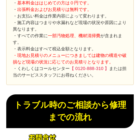
・
基本料金ははじめての方は０円です。
・
出張料金およびお見積りは無料です。
・お支払い料金は作業内容によって変わります。
・施工内容はつまりや水漏れなど現場の状況や原因により
異なります。
・すべての作業に
一部汚物処理、機材清掃費
が含まれま
す。
・表示料金はすべて税込金額となります。
・現地お見積りのメニューにつきましては建物の構造や破
損など現場の状況に応じてのお見積りとなります。
・くわしくはコールセンター
【 0120-888-310 】
または担
当のサービススタッフにお尋ねください。
トラブル時のご相談から修理
までの流れ