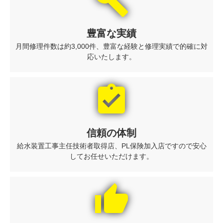
build
豊富な実績
月間修理件数は約3,000件、豊富な経験と修理実績で的確に対
応いたします。
assignment_turned_in
信頼の体制
給水装置工事主任技術者取得店、PL保険加入店ですので安心
してお任せいただけます。
thumb_up