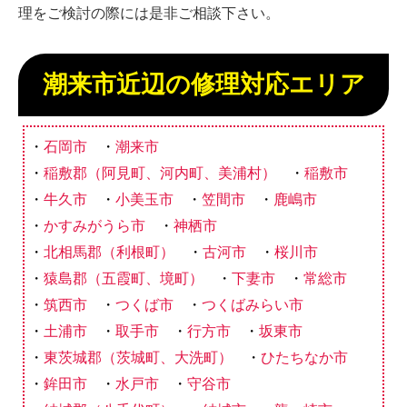
理をご検討の際には是非ご相談下さい。
潮来市近辺の修理対応エリア
石岡市
潮来市
稲敷郡（阿見町、河内町、美浦村）
稲敷市
牛久市
小美玉市
笠間市
鹿嶋市
かすみがうら市
神栖市
北相馬郡（利根町）
古河市
桜川市
猿島郡（五霞町、境町）
下妻市
常総市
筑西市
つくば市
つくばみらい市
土浦市
取手市
行方市
坂東市
東茨城郡（茨城町、大洗町）
ひたちなか市
鉾田市
水戸市
守谷市