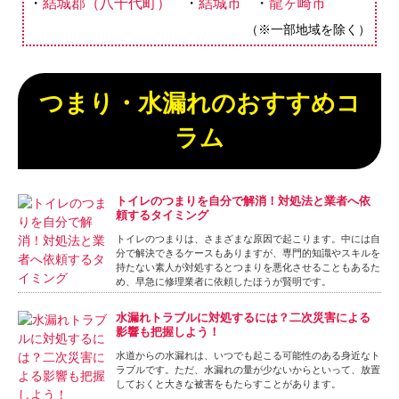
結城郡（八千代町）
結城市
龍ヶ崎市
（※一部地域を除く）
つまり・水漏れのおすすめコ
ラム
トイレのつまりを自分で解消！対処法と業者へ依
頼するタイミング
トイレのつまりは、さまざまな原因で起こります。中には自
分で解決できるケースもありますが、専門的知識やスキルを
持たない素人が対処するとつまりを悪化させることもあるた
め、早急に修理業者に依頼したほうが賢明です。
水漏れトラブルに対処するには？二次災害による
影響も把握しよう！
水道からの水漏れは、いつでも起こる可能性のある身近なト
ラブルです。ただ、水漏れの量が少ないからといって、放置
しておくと大きな被害をもたらすことがあります。