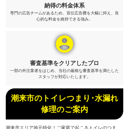
納得の料金体系
専門の広告チームがあるため、宣伝広告費を大幅に抑え、良
心的な料金を維持できる強み。
account_circle
審査基準をクリアしたプロ
一部の外注業者をはじめ、当社の厳格な審査基準を満たした
スタッフが対応いたします。
潮来市のトイレつまり･水漏れ
修理のご案内
潮来市エリア地元特化！ご家庭で起こるトイレのつま