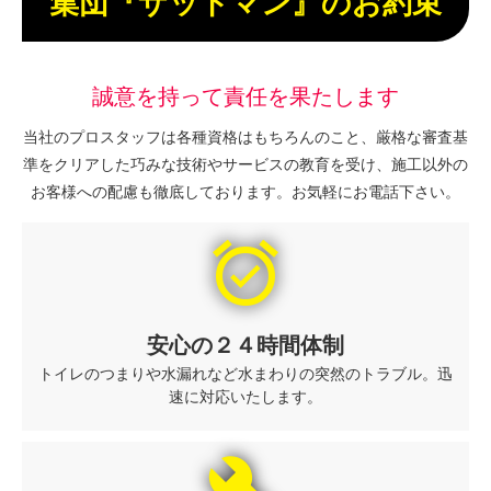
集団『ザットマン』のお約束
誠意を持って責任を果たします
当社のプロスタッフは各種資格はもちろんのこと、厳格な審査基
準をクリアした巧みな技術やサービスの教育を受け、施工以外の
お客様への配慮も徹底しております。お気軽にお電話下さい。
alarm_on
安心の２４時間体制
トイレのつまりや水漏れなど水まわりの突然のトラブル。迅
速に対応いたします。