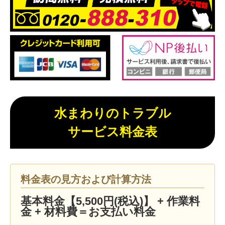
水まわりのトラブル
サービス料金表
料金表の見方および計算方法
基本料金【5,500円(税込)】 + 作業料
金 + 材料費＝お支払い料金