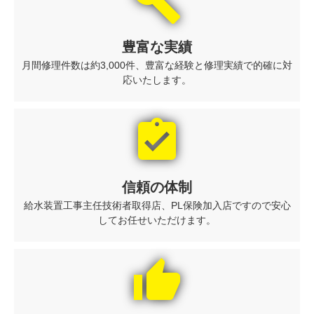
build
豊富な実績
月間修理件数は約3,000件、豊富な経験と修理実績で的確に対
応いたします。
assignment_turned_in
信頼の体制
給水装置工事主任技術者取得店、PL保険加入店ですので安心
してお任せいただけます。
thumb_up