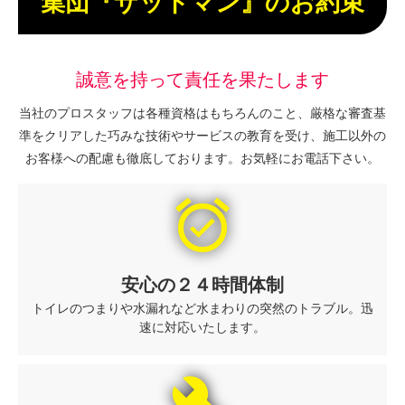
集団『ザットマン』のお約束
誠意を持って責任を果たします
当社のプロスタッフは各種資格はもちろんのこと、厳格な審査基
準をクリアした巧みな技術やサービスの教育を受け、施工以外の
お客様への配慮も徹底しております。お気軽にお電話下さい。
alarm_on
安心の２４時間体制
トイレのつまりや水漏れなど水まわりの突然のトラブル。迅
速に対応いたします。