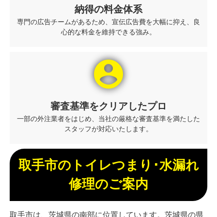
納得の料金体系
専門の広告チームがあるため、宣伝広告費を大幅に抑え、良
心的な料金を維持できる強み。
account_circle
審査基準をクリアしたプロ
一部の外注業者をはじめ、当社の厳格な審査基準を満たした
スタッフが対応いたします。
取手市のトイレつまり･水漏れ
修理のご案内
取手市は、茨城県の南部に位置しています。茨城県の県