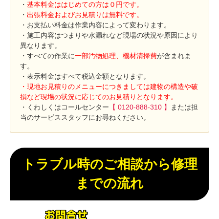
・
基本料金ははじめての方は０円です。
・
出張料金およびお見積りは無料です。
・お支払い料金は作業内容によって変わります。
・施工内容はつまりや水漏れなど現場の状況や原因により
異なります。
・すべての作業に
一部汚物処理、機材清掃費
が含まれま
す。
・表示料金はすべて税込金額となります。
・現地お見積りのメニューにつきましては建物の構造や破
損など現場の状況に応じてのお見積りとなります。
・くわしくはコールセンター
【 0120-888-310 】
または担
当のサービススタッフにお尋ねください。
トラブル時のご相談から修理
までの流れ