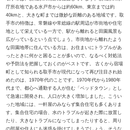
庁所在地である水戸市からは約60km、東京までは約
40kmと、大きな町までは微妙な距離のある地域です。取
手市の特徴は、常磐線や常総線の駅周辺が市街地や住宅
地として栄えている一方で、駅から離れると田園風景も
広がっているという点でしょう。市街地から離れたよう
な田園地帯に住んでいる方は、お住まいにトラブルがあ
ったときに何かと困ることが多いので、なるべく対処法
や予防法を把握しておくのがベストです。 古くから宿場
町として知られる取手市が現代になって再び注目され始
めたのは、1970年代のことです。1970年代から1980年
代まで、都心へ通勤する人が住む「ベッドタウン」とし
て急速に開発され、人口が大きく増加しました。こうい
った地域には、一軒屋のみならず集合住宅も多くありま
す。集合住宅の場合、水のトラブルが起きた際に放置し
たり、大きなトラブルになってしまったりすると、周り
の部屋や住人にも迷惑を掛けてしまうでしょう。そうな