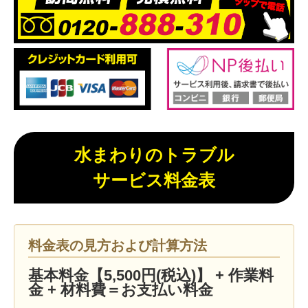
水まわりのトラブル
サービス料金表
料金表の見方および計算方法
基本料金【5,500円(税込)】 + 作業料
金 + 材料費＝お支払い料金