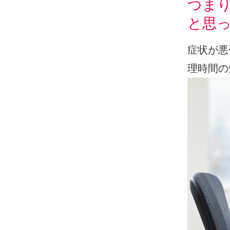
つま
と思
症状が悪
理時間の