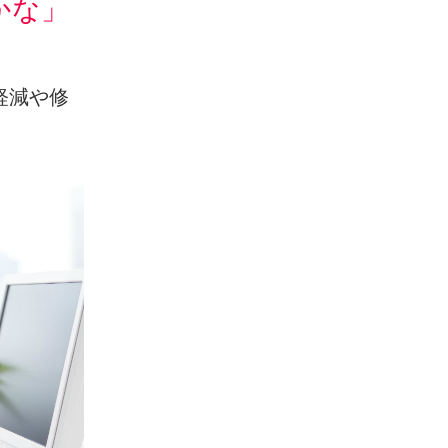
かな」
。
軽減や修