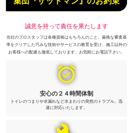
集団『ザットマン』のお約束
誠意を持って責任を果たします
当社のプロスタッフは各種資格はもちろんのこと、厳格な審査基
準をクリアした巧みな技術やサービスの教育を受け、施工以外の
お客様への配慮も徹底しております。お気軽にお電話下さい。
alarm_on
安心の２４時間体制
トイレのつまりや水漏れなど水まわりの突然のトラブル。迅
速に対応いたします。