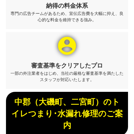
納得の料金体系
専門の広告チームがあるため、宣伝広告費を大幅に抑え、良
心的な料金を維持できる強み。
account_circle
審査基準をクリアしたプロ
一部の外注業者をはじめ、当社の厳格な審査基準を満たした
スタッフが対応いたします。
中郡（大磯町、二宮町）のト
イレつまり･水漏れ修理のご案
内