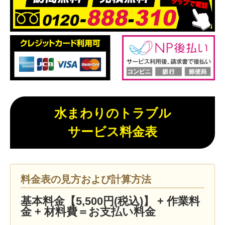
水まわりのトラブル
サービス料金表
料金表の見方および計算方法
基本料金【5,500円(税込)】 + 作業料
金 + 材料費＝お支払い料金