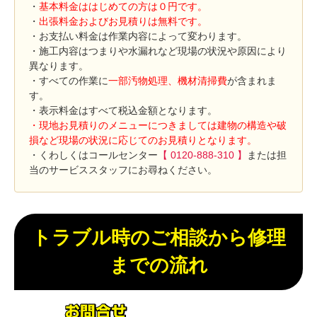
・
基本料金ははじめての方は０円です。
・
出張料金およびお見積りは無料です。
・お支払い料金は作業内容によって変わります。
・施工内容はつまりや水漏れなど現場の状況や原因により
異なります。
・すべての作業に
一部汚物処理、機材清掃費
が含まれま
す。
・表示料金はすべて税込金額となります。
・現地お見積りのメニューにつきましては建物の構造や破
損など現場の状況に応じてのお見積りとなります。
・くわしくはコールセンター
【 0120-888-310 】
または担
当のサービススタッフにお尋ねください。
トラブル時のご相談から修理
までの流れ