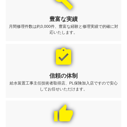
build
豊富な実績
月間修理件数は約3,000件、豊富な経験と修理実績で的確に対
応いたします。
assignment_turned_in
信頼の体制
給水装置工事主任技術者取得店、PL保険加入店ですので安心
してお任せいただけます。
thumb_up