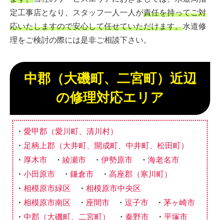
定工事店となり、スタッフ一人一人が
責任を持ってご対
応いたしますので安心して任せていただけます。
水道修
理をご検討の際には是非ご相談下さい。
中郡（大磯町、二宮町）近辺
の修理対応エリア
愛甲郡（愛川町、清川村）
足柄上郡（大井町、開成町、中井町、松田町）
厚木市
綾瀬市
伊勢原市
海老名市
小田原市
鎌倉市
高座郡（寒川町）
相模原市緑区
相模原市中央区
相模原市南区
座間市
逗子市
茅ヶ崎市
中郡（大磯町、二宮町）
秦野市
平塚市