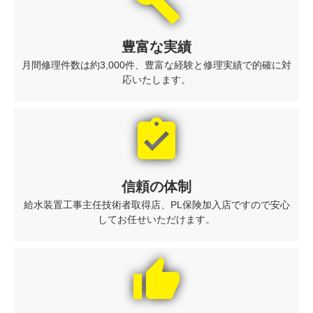
build
豊富な実績
月間修理件数は約3,000件、豊富な経験と修理実績で的確に対
応いたします。
assignment_turned_in
信頼の体制
給水装置工事主任技術者取得店、PL保険加入店ですので安心
してお任せいただけます。
thumb_up