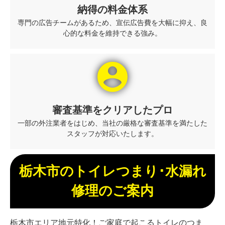
納得の料金体系
専門の広告チームがあるため、宣伝広告費を大幅に抑え、良
心的な料金を維持できる強み。
account_circle
審査基準をクリアしたプロ
一部の外注業者をはじめ、当社の厳格な審査基準を満たした
スタッフが対応いたします。
栃木市のトイレつまり･水漏れ
修理のご案内
栃木市エリア地元特化！ご家庭で起こるトイレのつま