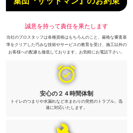
集団『ザットマン』のお約束
誠意を持って責任を果たします
当社のプロスタッフは各種資格はもちろんのこと、厳格な審査基
準をクリアした巧みな技術やサービスの教育を受け、施工以外の
お客様への配慮も徹底しております。お気軽にお電話下さい。
alarm_on
安心の２４時間体制
トイレのつまりや水漏れなど水まわりの突然のトラブル。迅
速に対応いたします。