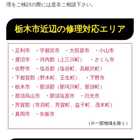
理をご検討の際には是非ご相談下さい。
栃木市近辺の修理対応エリア
足利市
宇都宮市
大田原市
小山市
鹿沼市
河内郡（上三川町）
さくら市
佐野市
塩谷郡（塩谷町、高根沢町）
下都賀郡（野木町、壬生町）
下野市
栃木市
那須郡（那珂川町、那須町）
那須烏山市
那須塩原市
日光市
芳賀郡（市貝町、芳賀町、益子町、茂木町）
真岡市
矢板市
（※一部地域を除く）