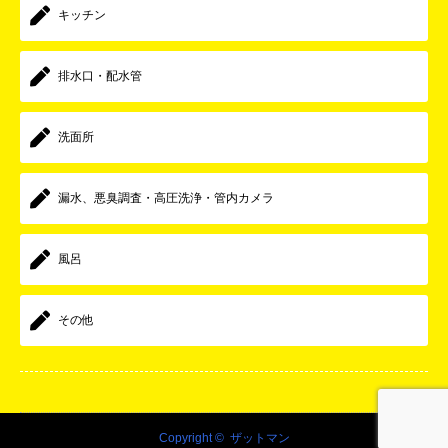
キッチン
排水口・配水管
洗面所
漏水、悪臭調査・高圧洗浄・管内カメラ
風呂
その他
Copyright ©
ザットマン