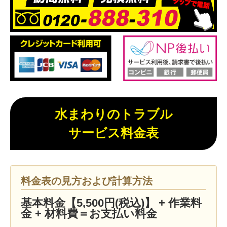
水まわりのトラブル
サービス料金表
料金表の見方および計算方法
基本料金【5,500円(税込)】 + 作業料
金 + 材料費＝お支払い料金