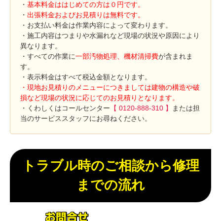
・
基本料金ははじめての方は０円です。
・
出張料金およびお見積りは無料です。
・お支払い料金は作業内容によって変わります。
・施工内容はつまりや水漏れなど現場の状況や原因により
異なります。
・すべての作業に
一部汚物処理、機材清掃費
が含まれま
す。
・表示料金はすべて税込金額となります。
・現地お見積りのメニューにつきましては建物の構造や破
損など現場の状況に応じてのお見積りとなります。
・くわしくはコールセンター
【 0120-888-310 】
または担
当のサービススタッフにお尋ねください。
トラブル時のご相談から修理
までの流れ