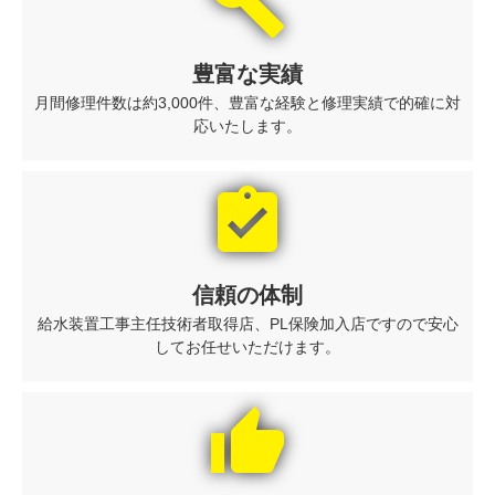
build
豊富な実績
月間修理件数は約3,000件、豊富な経験と修理実績で的確に対
応いたします。
assignment_turned_in
信頼の体制
給水装置工事主任技術者取得店、PL保険加入店ですので安心
してお任せいただけます。
thumb_up