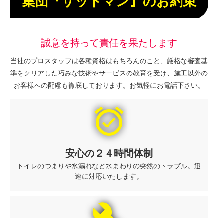
集団『ザットマン』のお約束
誠意を持って責任を果たします
当社のプロスタッフは各種資格はもちろんのこと、厳格な審査基
準をクリアした巧みな技術やサービスの教育を受け、施工以外の
お客様への配慮も徹底しております。お気軽にお電話下さい。
alarm_on
安心の２４時間体制
トイレのつまりや水漏れなど水まわりの突然のトラブル。迅
速に対応いたします。