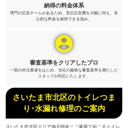
納得の料金体系
専門の広告チームがあるため、宣伝広告費を大幅に抑え、良
心的な料金を維持できる強み。
account_circle
審査基準をクリアしたプロ
一部の外注業者をはじめ、当社の厳格な審査基準を満たした
スタッフが対応いたします。
さいたま市北区のトイレつま
り･水漏れ修理のご案内
さいたま市北区エリア地元特化！ご家庭で起こるトイレ