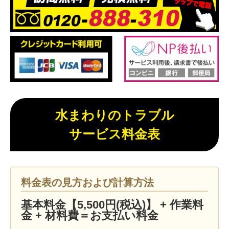
水まわりのトラブル
サービス料金表
料金表の見方および計算方法
基本料金【5,500円(税込)】 + 作業料
金 + 材料費＝お支払い料金