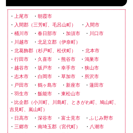
上尾市
朝霞市
入間郡（三芳町、毛呂山町）
入間市
桶川市
春日部市
加須市
川口市
川越市
北足立郡（伊奈町）
北葛飾郡（杉戸町、松伏町）
北本市
行田市
久喜市
熊谷市
鴻巣市
越谷市
坂戸市
幸手市
狭山市
志木市
白岡市
草加市
所沢市
戸田市
鶴ヶ島市
新座市
蓮田市
羽生市
飯能市
東松山市
比企郡（小川町、川島町、ときがわ町、鳩山町、
吉見町、嵐山町）
日高市
深谷市
富士見市
ふじみ野市
三郷市
南埼玉郡（宮代町）
八潮市