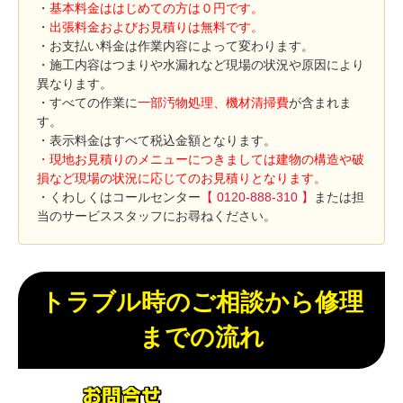
・
基本料金ははじめての方は０円です。
・
出張料金およびお見積りは無料です。
・お支払い料金は作業内容によって変わります。
・施工内容はつまりや水漏れなど現場の状況や原因により
異なります。
・すべての作業に
一部汚物処理、機材清掃費
が含まれま
す。
・表示料金はすべて税込金額となります。
・現地お見積りのメニューにつきましては建物の構造や破
損など現場の状況に応じてのお見積りとなります。
・くわしくはコールセンター
【 0120-888-310 】
または担
当のサービススタッフにお尋ねください。
トラブル時のご相談から修理
までの流れ