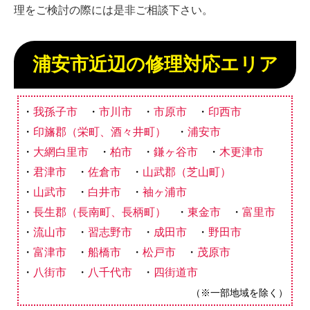
理をご検討の際には是非ご相談下さい。
浦安市近辺の修理対応エリア
我孫子市
市川市
市原市
印西市
印旛郡（栄町、酒々井町）
浦安市
大網白里市
柏市
鎌ヶ谷市
木更津市
君津市
佐倉市
山武郡（芝山町）
山武市
白井市
袖ヶ浦市
長生郡（長南町、長柄町）
東金市
富里市
流山市
習志野市
成田市
野田市
富津市
船橋市
松戸市
茂原市
八街市
八千代市
四街道市
（※一部地域を除く）