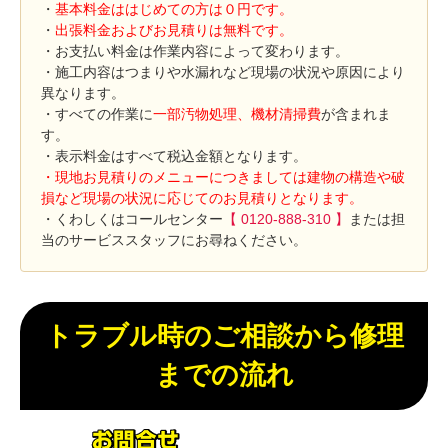
・
基本料金ははじめての方は０円です。
・
出張料金およびお見積りは無料です。
・お支払い料金は作業内容によって変わります。
・施工内容はつまりや水漏れなど現場の状況や原因により
異なります。
・すべての作業に
一部汚物処理、機材清掃費
が含まれま
す。
・表示料金はすべて税込金額となります。
・現地お見積りのメニューにつきましては建物の構造や破
損など現場の状況に応じてのお見積りとなります。
・くわしくはコールセンター
【 0120-888-310 】
または担
当のサービススタッフにお尋ねください。
トラブル時のご相談から修理
までの流れ