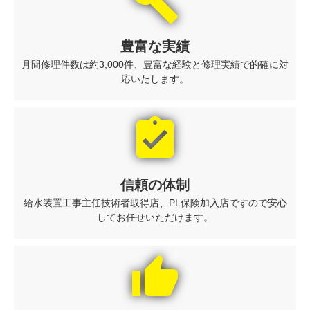
build
豊富な実績
月間修理件数は約3,000件、豊富な経験と修理実績で的確に対
応いたします。
assignment_turned_in
信頼の体制
給水装置工事主任技術者取得店、PL保険加入店ですので安心
してお任せいただけます。
thumb_up