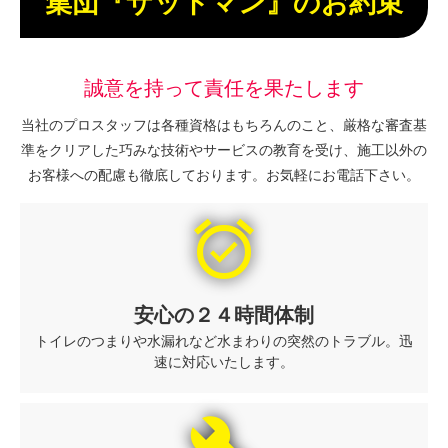
集団『ザットマン』のお約束
誠意を持って責任を果たします
当社のプロスタッフは各種資格はもちろんのこと、厳格な審査基
準をクリアした巧みな技術やサービスの教育を受け、施工以外の
お客様への配慮も徹底しております。お気軽にお電話下さい。
alarm_on
安心の２４時間体制
トイレのつまりや水漏れなど水まわりの突然のトラブル。迅
速に対応いたします。