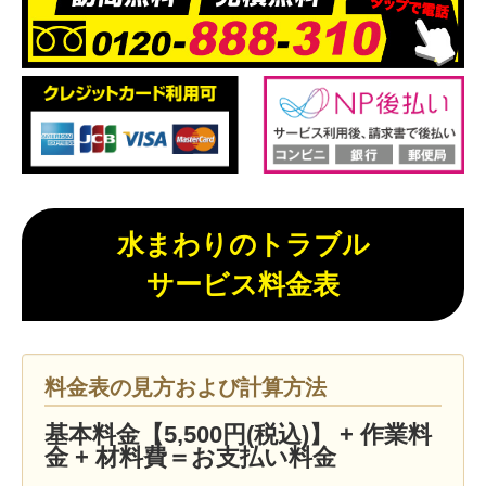
水まわりのトラブル
サービス料金表
料金表の見方および計算方法
基本料金【5,500円(税込)】 + 作業料
金 + 材料費＝お支払い料金