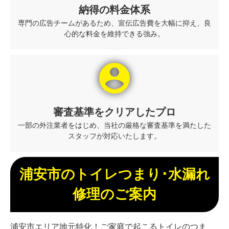
納得の料金体系
専門の広告チームがあるため、宣伝広告費を大幅に抑え、良
心的な料金を維持できる強み。
account_circle
審査基準をクリアしたプロ
一部の外注業者をはじめ、当社の厳格な審査基準を満たした
スタッフが対応いたします。
浦安市のトイレつまり･水漏れ
修理のご案内
浦安市エリア地元特化！ご家庭で起こるトイレのつま