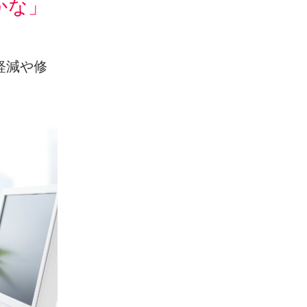
かな」
。
軽減や修