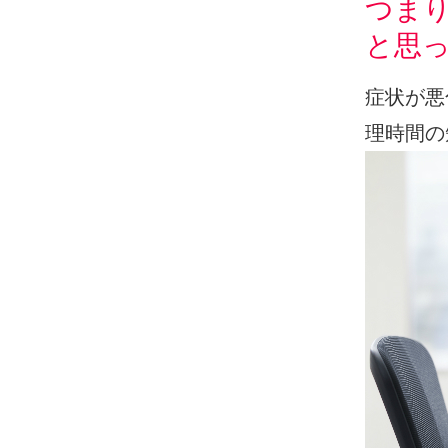
つま
と思
症状が悪
理時間の