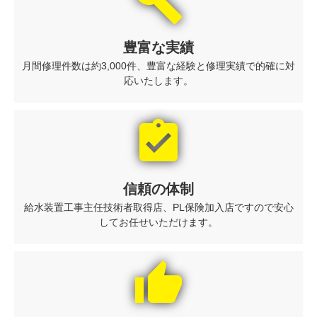
build
豊富な実績
月間修理件数は約3,000件、豊富な経験と修理実績で的確に対
応いたします。
assignment_turned_in
信頼の体制
給水装置工事主任技術者取得店、PL保険加入店ですので安心
してお任せいただけます。
thumb_up