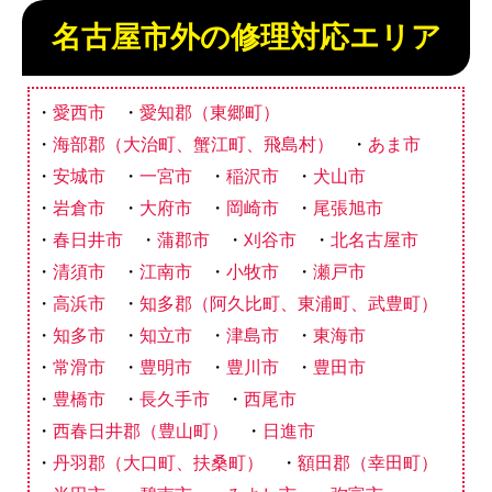
名古屋市外の修理対応エリア
愛西市
愛知郡（東郷町）
海部郡（大治町、蟹江町、飛島村）
あま市
安城市
一宮市
稲沢市
犬山市
岩倉市
大府市
岡崎市
尾張旭市
春日井市
蒲郡市
刈谷市
北名古屋市
清須市
江南市
小牧市
瀬戸市
高浜市
知多郡（阿久比町、東浦町、武豊町）
知多市
知立市
津島市
東海市
常滑市
豊明市
豊川市
豊田市
豊橋市
長久手市
西尾市
西春日井郡（豊山町）
日進市
丹羽郡（大口町、扶桑町）
額田郡（幸田町）