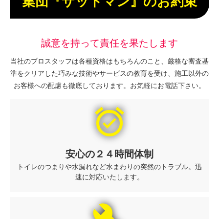
集団『ザットマン』のお約束
誠意を持って責任を果たします
当社のプロスタッフは各種資格はもちろんのこと、厳格な審査基
準をクリアした巧みな技術やサービスの教育を受け、施工以外の
お客様への配慮も徹底しております。お気軽にお電話下さい。
alarm_on
安心の２４時間体制
トイレのつまりや水漏れなど水まわりの突然のトラブル。迅
速に対応いたします。