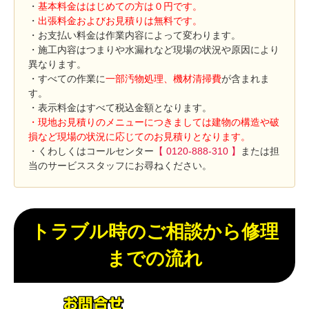
・
基本料金ははじめての方は０円です。
・
出張料金およびお見積りは無料です。
・お支払い料金は作業内容によって変わります。
・施工内容はつまりや水漏れなど現場の状況や原因により
異なります。
・すべての作業に
一部汚物処理、機材清掃費
が含まれま
す。
・表示料金はすべて税込金額となります。
・現地お見積りのメニューにつきましては建物の構造や破
損など現場の状況に応じてのお見積りとなります。
・くわしくはコールセンター
【 0120-888-310 】
または担
当のサービススタッフにお尋ねください。
トラブル時のご相談から修理
までの流れ