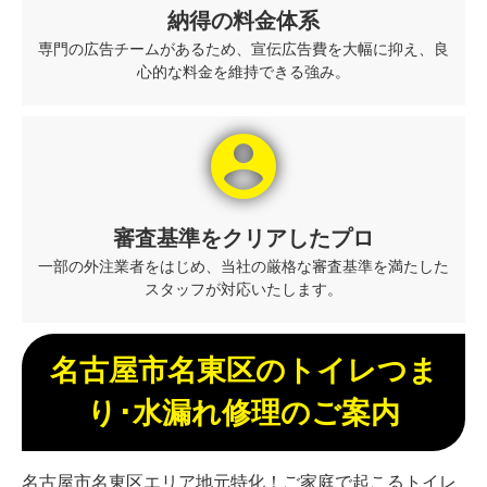
納得の料金体系
専門の広告チームがあるため、宣伝広告費を大幅に抑え、良
心的な料金を維持できる強み。
account_circle
審査基準をクリアしたプロ
一部の外注業者をはじめ、当社の厳格な審査基準を満たした
スタッフが対応いたします。
名古屋市名東区のトイレつま
り･水漏れ修理のご案内
名古屋市名東区エリア地元特化！ご家庭で起こるトイレ