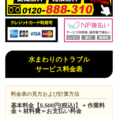
水まわりのトラブル
サービス料金表
料金表の見方および計算方法
基本料金【5,500円(税込)】 + 作業料
金 + 材料費＝お支払い料金