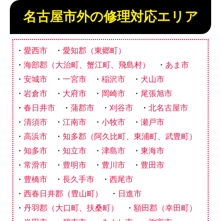
名古屋市外の修理対応エリア
愛西市
愛知郡（東郷町）
海部郡（大治町、蟹江町、飛島村）
あま市
安城市
一宮市
稲沢市
犬山市
岩倉市
大府市
岡崎市
尾張旭市
春日井市
蒲郡市
刈谷市
北名古屋市
清須市
江南市
小牧市
瀬戸市
高浜市
知多郡（阿久比町、東浦町、武豊町）
知多市
知立市
津島市
東海市
常滑市
豊明市
豊川市
豊田市
豊橋市
長久手市
西尾市
西春日井郡（豊山町）
日進市
丹羽郡（大口町、扶桑町）
額田郡（幸田町）