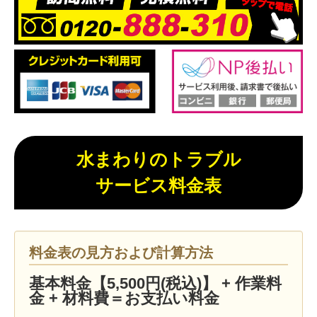
水まわりのトラブル
サービス料金表
料金表の見方および計算方法
基本料金【5,500円(税込)】 + 作業料
金 + 材料費＝お支払い料金