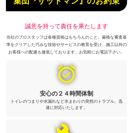
集団『ザットマン』のお約束
誠意を持って責任を果たします
当社のプロスタッフは各種資格はもちろんのこと、厳格な審査基
準をクリアした巧みな技術やサービスの教育を受け、施工以外の
お客様への配慮も徹底しております。お気軽にお電話下さい。
alarm_on
安心の２４時間体制
トイレのつまりや水漏れなど水まわりの突然のトラブル。迅
速に対応いたします。