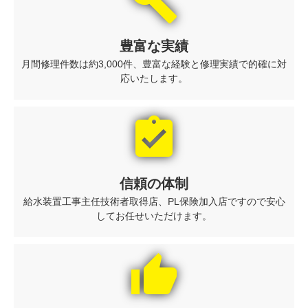
build
豊富な実績
月間修理件数は約3,000件、豊富な経験と修理実績で的確に対
応いたします。
assignment_turned_in
信頼の体制
給水装置工事主任技術者取得店、PL保険加入店ですので安心
してお任せいただけます。
thumb_up