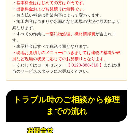
・
基本料金ははじめての方は０円です。
・
出張料金およびお見積りは無料です。
・お支払い料金は作業内容によって変わります。
・施工内容はつまりや水漏れなど現場の状況や原因により
異なります。
・すべての作業に
一部汚物処理、機材清掃費
が含まれま
す。
・表示料金はすべて税込金額となります。
・現地お見積りのメニューにつきましては建物の構造や破
損など現場の状況に応じてのお見積りとなります。
・くわしくはコールセンター
【 0120-888-310 】
または担
当のサービススタッフにお尋ねください。
トラブル時のご相談から修理
までの流れ