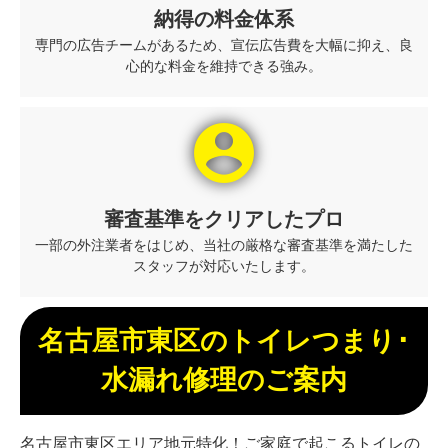
納得の料金体系
専門の広告チームがあるため、宣伝広告費を大幅に抑え、良
心的な料金を維持できる強み。
account_circle
審査基準をクリアしたプロ
一部の外注業者をはじめ、当社の厳格な審査基準を満たした
スタッフが対応いたします。
名古屋市東区のトイレつまり･
水漏れ修理のご案内
名古屋市東区エリア地元特化！ご家庭で起こるトイレの