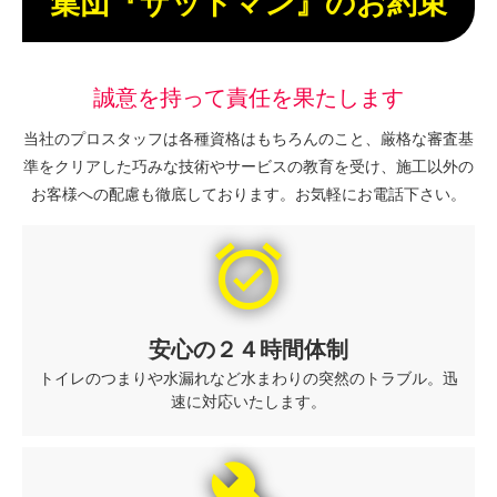
集団『ザットマン』のお約束
誠意を持って責任を果たします
当社のプロスタッフは各種資格はもちろんのこと、厳格な審査基
準をクリアした巧みな技術やサービスの教育を受け、施工以外の
お客様への配慮も徹底しております。お気軽にお電話下さい。
alarm_on
安心の２４時間体制
トイレのつまりや水漏れなど水まわりの突然のトラブル。迅
速に対応いたします。