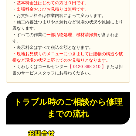
・
基本料金ははじめての方は０円です。
・
出張料金およびお見積りは無料です。
・お支払い料金は作業内容によって変わります。
・施工内容はつまりや水漏れなど現場の状況や原因により
異なります。
・すべての作業に
一部汚物処理、機材清掃費
が含まれま
す。
・表示料金はすべて税込金額となります。
・現地お見積りのメニューにつきましては建物の構造や破
損など現場の状況に応じてのお見積りとなります。
・くわしくはコールセンター
【 0120-888-310 】
または担
当のサービススタッフにお尋ねください。
トラブル時のご相談から修理
までの流れ