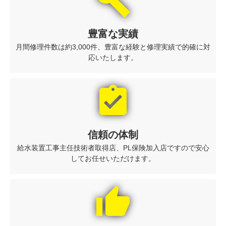
build
豊富な実績
月間修理件数は約3,000件、豊富な経験と修理実績で的確に対
応いたします。
assignment_turned_in
信頼の体制
給水装置工事主任技術者取得店、PL保険加入店ですので安心
してお任せいただけます。
thumb_up