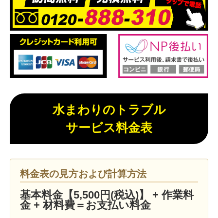
水まわりのトラブル
サービス料金表
料金表の見方および計算方法
基本料金【5,500円(税込)】 + 作業料
金 + 材料費＝お支払い料金