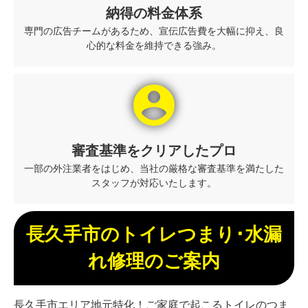
納得の料金体系
専門の広告チームがあるため、宣伝広告費を大幅に抑え、良
心的な料金を維持できる強み。
account_circle
審査基準をクリアしたプロ
一部の外注業者をはじめ、当社の厳格な審査基準を満たした
スタッフが対応いたします。
長久手市のトイレつまり･水漏
れ修理のご案内
長久手市エリア地元特化！ご家庭で起こるトイレのつま