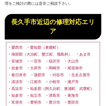
理をご検討の際には是非ご相談下さい。
長久手市近辺の修理対応エリ
ア
愛西市
愛知郡（東郷町）
海部郡（大治町、蟹江町、飛島村）
あま市
安城市
一宮市
稲沢市
犬山市
岩倉市
大府市
岡崎市
尾張旭市
春日井市
蒲郡市
刈谷市
北名古屋市
清須市
江南市
小牧市
瀬戸市
高浜市
知多郡（阿久比町、東浦町、武豊町）
知多市
知立市
津島市
東海市
常滑市
豊明市
豊川市
豊田市