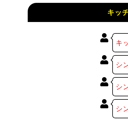
キッ
キ
シ
シ
シ