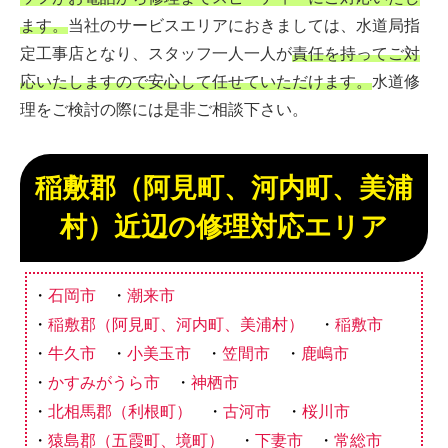
ます。
当社のサービスエリアにおきましては、水道局指
定工事店となり、スタッフ一人一人が
責任を持ってご対
応いたしますので安心して任せていただけます。
水道修
理をご検討の際には是非ご相談下さい。
稲敷郡（阿見町、河内町、美浦
村）近辺の修理対応エリア
石岡市
潮来市
稲敷郡（阿見町、河内町、美浦村）
稲敷市
牛久市
小美玉市
笠間市
鹿嶋市
かすみがうら市
神栖市
北相馬郡（利根町）
古河市
桜川市
猿島郡（五霞町、境町）
下妻市
常総市