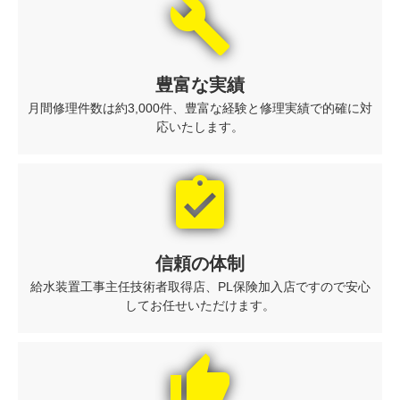
build
豊富な実績
月間修理件数は約3,000件、豊富な経験と修理実績で的確に対
応いたします。
assignment_turned_in
信頼の体制
給水装置工事主任技術者取得店、PL保険加入店ですので安心
してお任せいただけます。
thumb_up