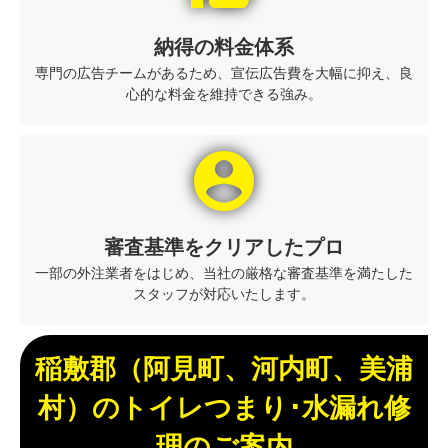
納得の料金体系
専門の広告チームがあるため、宣伝広告費を大幅に抑え、良
心的な料金を維持できる強み。
account_circle
審査基準をクリアしたプロ
一部の外注業者をはじめ、当社の厳格な審査基準を満たした
スタッフが対応いたします。
稲敷郡（阿見町、河内町、美浦
村）のトイレつまり･水漏れ修
理のご案内