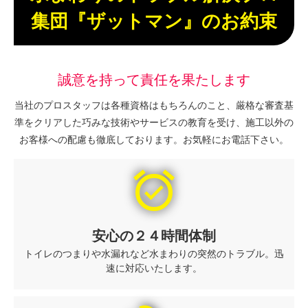
集団『ザットマン』のお約束
誠意を持って責任を果たします
当社のプロスタッフは各種資格はもちろんのこと、厳格な審査基
準をクリアした巧みな技術やサービスの教育を受け、施工以外の
お客様への配慮も徹底しております。お気軽にお電話下さい。
alarm_on
安心の２４時間体制
トイレのつまりや水漏れなど水まわりの突然のトラブル。迅
速に対応いたします。