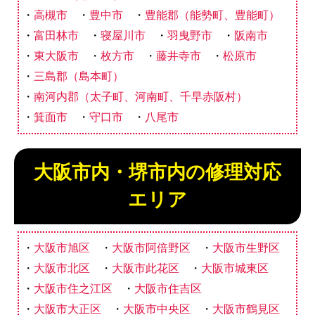
高槻市
豊中市
豊能郡（能勢町、豊能町）
富田林市
寝屋川市
羽曳野市
阪南市
東大阪市
枚方市
藤井寺市
松原市
三島郡（島本町）
南河内郡（太子町、河南町、千早赤阪村）
箕面市
守口市
八尾市
大阪市内・堺市内の修理対応
エリア
大阪市旭区
大阪市阿倍野区
大阪市生野区
大阪市北区
大阪市此花区
大阪市城東区
大阪市住之江区
大阪市住吉区
大阪市大正区
大阪市中央区
大阪市鶴見区