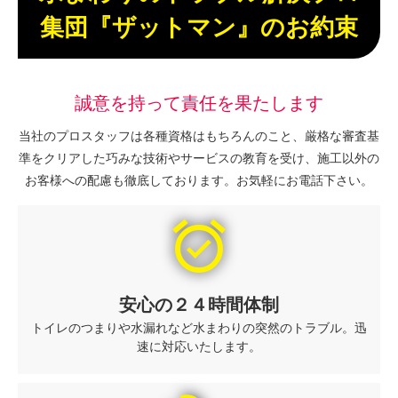
集団『ザットマン』のお約束
誠意を持って責任を果たします
当社のプロスタッフは各種資格はもちろんのこと、厳格な審査基
準をクリアした巧みな技術やサービスの教育を受け、施工以外の
お客様への配慮も徹底しております。お気軽にお電話下さい。
alarm_on
安心の２４時間体制
トイレのつまりや水漏れなど水まわりの突然のトラブル。迅
速に対応いたします。