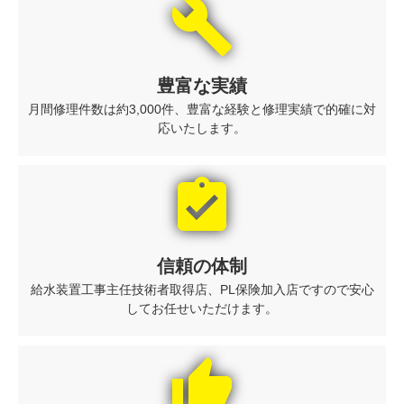
build
豊富な実績
月間修理件数は約3,000件、豊富な経験と修理実績で的確に対
応いたします。
assignment_turned_in
信頼の体制
給水装置工事主任技術者取得店、PL保険加入店ですので安心
してお任せいただけます。
thumb_up