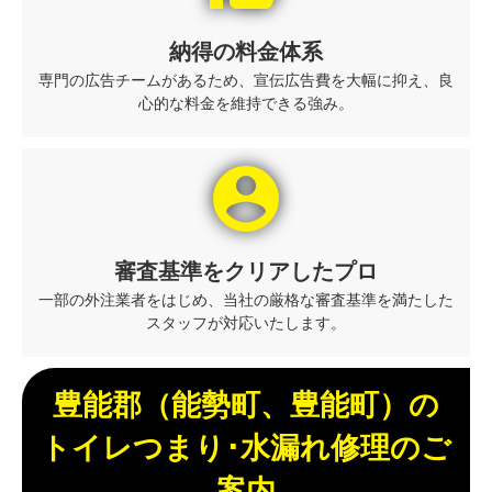
納得の料金体系
専門の広告チームがあるため、宣伝広告費を大幅に抑え、良
心的な料金を維持できる強み。
account_circle
審査基準をクリアしたプロ
一部の外注業者をはじめ、当社の厳格な審査基準を満たした
スタッフが対応いたします。
豊能郡（能勢町、豊能町）の
トイレつまり･水漏れ修理のご
案内