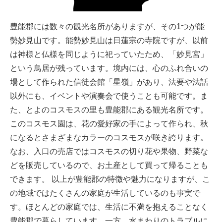
豊能郡には数々の観光名所がありますが、その1つが能
勢妙見山です。能勢妙見山は日蓮宗の寺院ですが、以前
は神様と仏様を同じように祀っていたため、「妙見宮」
という鳥居が残っています。境内には、心のふれ合いの
場として作られた信徒会館「星嶺」があり、法要や法話
以外にも、イベントや演奏会で使うことも可能です。ま
た、とよのコスモスの里も豊能郡にある観光名所です。
このコスモス園は、花の愛好家の手によって作られ、秋
になるとさまざまなカラーのコスモスが咲き誇ります。
なお、入口の売店ではコスモスの切り花や果物、野菜な
どを販売しているので、お土産として買って帰ることも
できます。 以上が豊能郡の特徴や魅力になりますが、こ
の地域ではたくさんの家庭が生活しているのも事実で
す。ほとんどの家庭では、生活に不満を抱えることなく
豊能郡で暮らしています。一方、水まわりのトラブルに