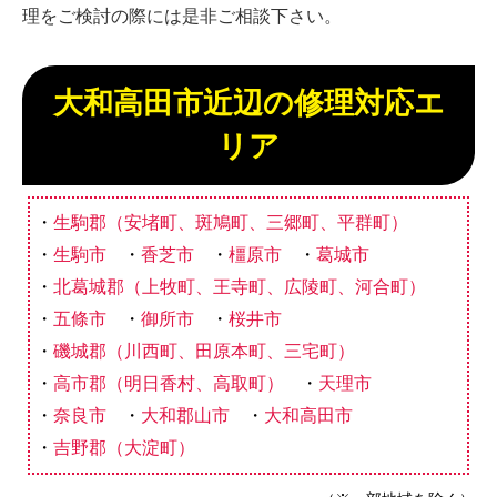
理をご検討の際には是非ご相談下さい。
大和高田市近辺の修理対応エ
リア
生駒郡（安堵町、斑鳩町、三郷町、平群町）
生駒市
香芝市
橿原市
葛城市
北葛城郡（上牧町、王寺町、広陵町、河合町）
五條市
御所市
桜井市
磯城郡（川西町、田原本町、三宅町）
高市郡（明日香村、高取町）
天理市
奈良市
大和郡山市
大和高田市
吉野郡（大淀町）