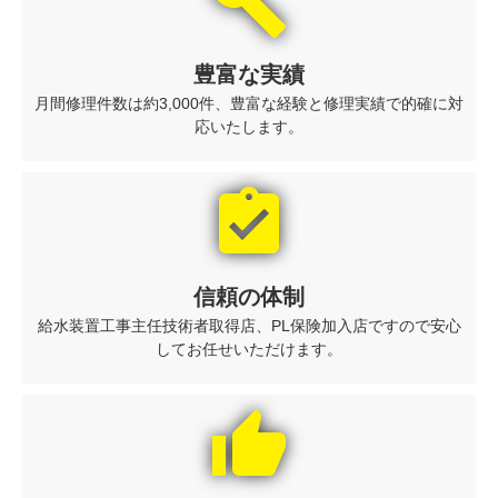
build
豊富な実績
月間修理件数は約3,000件、豊富な経験と修理実績で的確に対
応いたします。
assignment_turned_in
信頼の体制
給水装置工事主任技術者取得店、PL保険加入店ですので安心
してお任せいただけます。
thumb_up