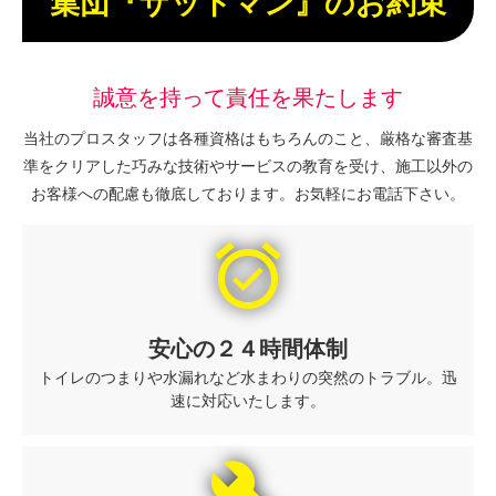
集団『ザットマン』のお約束
誠意を持って責任を果たします
当社のプロスタッフは各種資格はもちろんのこと、厳格な審査基
準をクリアした巧みな技術やサービスの教育を受け、施工以外の
お客様への配慮も徹底しております。お気軽にお電話下さい。
alarm_on
安心の２４時間体制
トイレのつまりや水漏れなど水まわりの突然のトラブル。迅
速に対応いたします。