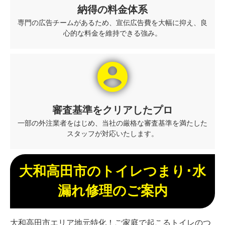
納得の料金体系
専門の広告チームがあるため、宣伝広告費を大幅に抑え、良
心的な料金を維持できる強み。
account_circle
審査基準をクリアしたプロ
一部の外注業者をはじめ、当社の厳格な審査基準を満たした
スタッフが対応いたします。
大和高田市のトイレつまり･水
漏れ修理のご案内
大和高田市エリア地元特化！ご家庭で起こるトイレのつ