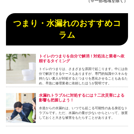
（※一部地域を除く）
つまり・水漏れのおすすめコ
ラム
トイレのつまりを自分で解消！対処法と業者へ依
頼するタイミング
トイレのつまりは、さまざまな原因で起こります。中には自
分で解決できるケースもありますが、専門的知識やスキルを
持たない素人が対処するとつまりを悪化させることもあるた
め、早急に修理業者に依頼したほうが賢明です。
水漏れトラブルに対処するには？二次災害による
影響も把握しよう！
水道からの水漏れは、いつでも起こる可能性のある身近なト
ラブルです。ただ、水漏れの量が少ないからといって、放置
しておくと大きな被害をもたらすことがあります。