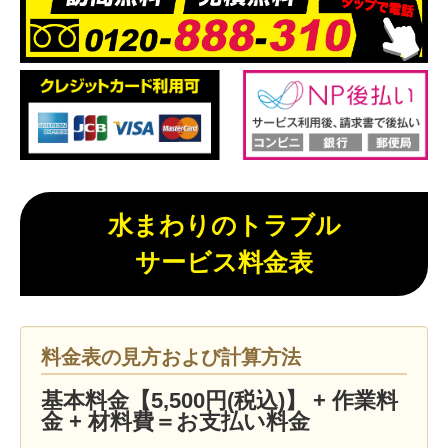
水まわりのトラブル
サービス料金表
料金表の見方および計算方法
基本料金【5,500円(税込)】 + 作業料
金 + 材料費＝お支払い料金