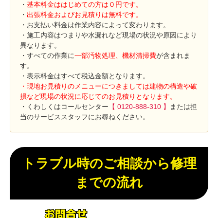
・
基本料金ははじめての方は０円です。
・
出張料金およびお見積りは無料です。
・お支払い料金は作業内容によって変わります。
・施工内容はつまりや水漏れなど現場の状況や原因により
異なります。
・すべての作業に
一部汚物処理、機材清掃費
が含まれま
す。
・表示料金はすべて税込金額となります。
・現地お見積りのメニューにつきましては建物の構造や破
損など現場の状況に応じてのお見積りとなります。
・くわしくはコールセンター
【 0120-888-310 】
または担
当のサービススタッフにお尋ねください。
トラブル時のご相談から修理
までの流れ