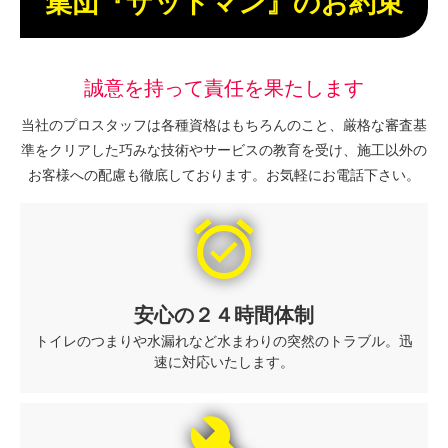
集団『ザットマン』のお約束
誠意を持って責任を果たします
当社のプロスタッフは各種資格はもちろんのこと、厳格な審査基
準をクリアした巧みな技術やサービスの教育を受け、施工以外の
お客様への配慮も徹底しております。お気軽にお電話下さい。
alarm_on
安心の２４時間体制
トイレのつまりや水漏れなど水まわりの突然のトラブル。迅
速に対応いたします。