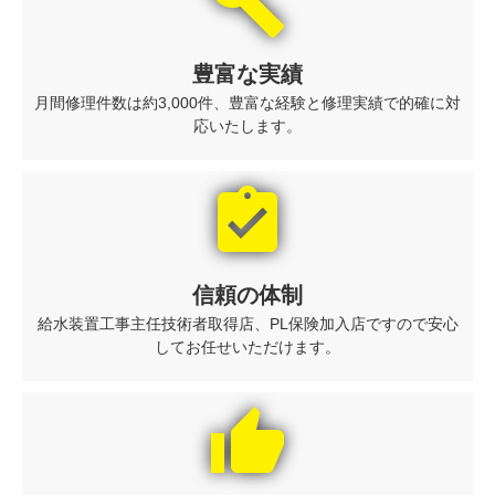
build
豊富な実績
月間修理件数は約3,000件、豊富な経験と修理実績で的確に対
応いたします。
assignment_turned_in
信頼の体制
給水装置工事主任技術者取得店、PL保険加入店ですので安心
してお任せいただけます。
thumb_up