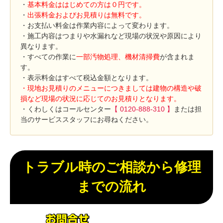
・
基本料金ははじめての方は０円です。
・
出張料金およびお見積りは無料です。
・お支払い料金は作業内容によって変わります。
・施工内容はつまりや水漏れなど現場の状況や原因により
異なります。
・すべての作業に
一部汚物処理、機材清掃費
が含まれま
す。
・表示料金はすべて税込金額となります。
・現地お見積りのメニューにつきましては建物の構造や破
損など現場の状況に応じてのお見積りとなります。
・くわしくはコールセンター
【 0120-888-310 】
または担
当のサービススタッフにお尋ねください。
トラブル時のご相談から修理
までの流れ