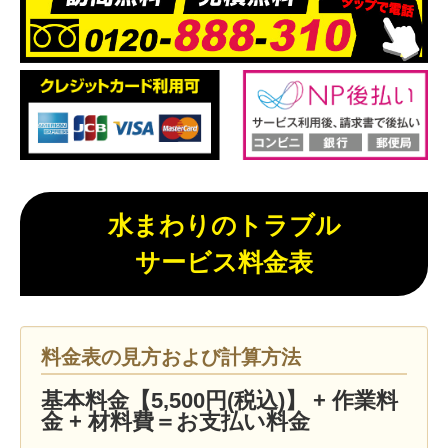
水まわりのトラブル
サービス料金表
料金表の見方および計算方法
基本料金【5,500円(税込)】 + 作業料
金 + 材料費＝お支払い料金