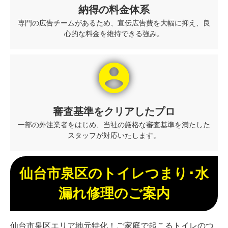
納得の料金体系
専門の広告チームがあるため、宣伝広告費を大幅に抑え、良
心的な料金を維持できる強み。
account_circle
審査基準をクリアしたプロ
一部の外注業者をはじめ、当社の厳格な審査基準を満たした
スタッフが対応いたします。
仙台市泉区のトイレつまり･水
漏れ修理のご案内
仙台市泉区エリア地元特化！ご家庭で起こるトイレのつ