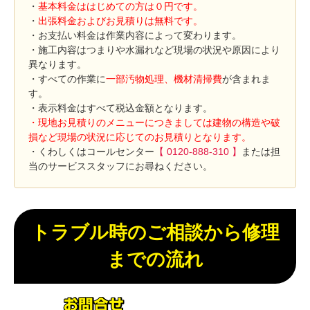
・
基本料金ははじめての方は０円です。
・
出張料金およびお見積りは無料です。
・お支払い料金は作業内容によって変わります。
・施工内容はつまりや水漏れなど現場の状況や原因により
異なります。
・すべての作業に
一部汚物処理、機材清掃費
が含まれま
す。
・表示料金はすべて税込金額となります。
・現地お見積りのメニューにつきましては建物の構造や破
損など現場の状況に応じてのお見積りとなります。
・くわしくはコールセンター
【 0120-888-310 】
または担
当のサービススタッフにお尋ねください。
トラブル時のご相談から修理
までの流れ