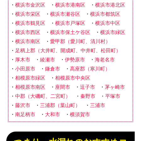
横浜市金沢区
横浜市港南区
横浜市港北区
横浜市栄区
横浜市瀬谷区
横浜市都筑区
横浜市鶴見区
横浜市戸塚区
横浜市中区
横浜市西区
横浜市保土ケ谷区
横浜市緑区
横浜市南区
愛甲郡（愛川町、清川村）
足柄上郡（大井町、開成町、中井町、松田町）
厚木市
綾瀬市
伊勢原市
海老名市
小田原市
鎌倉市
高座郡（寒川町）
相模原市緑区
相模原市中央区
相模原市南区
座間市
逗子市
茅ヶ崎市
中郡（大磯町、二宮町）
秦野市
平塚市
藤沢市
三浦郡（葉山町）
三浦市
南足柄市
大和市
横須賀市