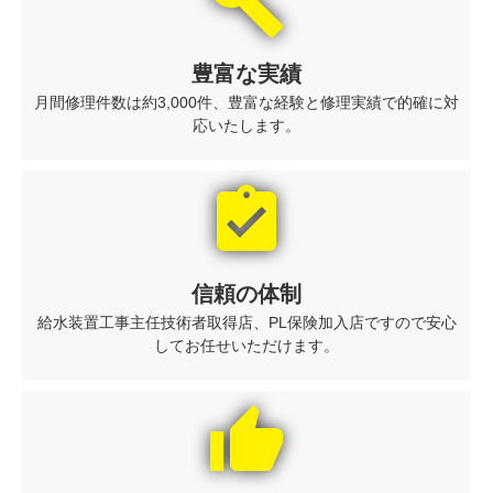
build
豊富な実績
月間修理件数は約3,000件、豊富な経験と修理実績で的確に対
応いたします。
assignment_turned_in
信頼の体制
給水装置工事主任技術者取得店、PL保険加入店ですので安心
してお任せいただけます。
thumb_up