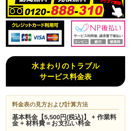
水まわりのトラブル
サービス料金表
料金表の見方および計算方法
基本料金【5,500円(税込)】 + 作業料
金 + 材料費＝お支払い料金