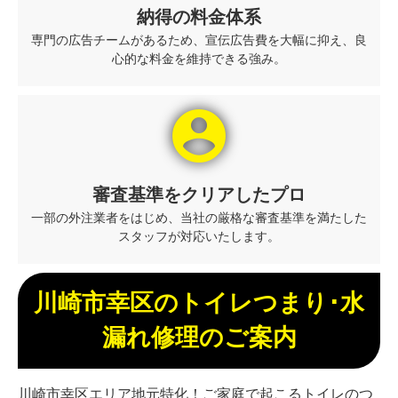
納得の料金体系
専門の広告チームがあるため、宣伝広告費を大幅に抑え、良
心的な料金を維持できる強み。
account_circle
審査基準をクリアしたプロ
一部の外注業者をはじめ、当社の厳格な審査基準を満たした
スタッフが対応いたします。
川崎市幸区のトイレつまり･水
漏れ修理のご案内
川崎市幸区エリア地元特化！ご家庭で起こるトイレのつ