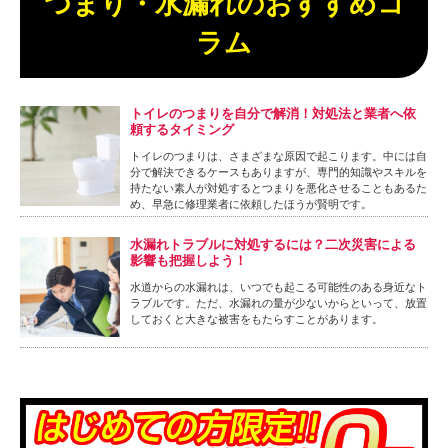
つまり・水漏れのおすすめコ
ラム
トイレのつまりを自分で解消！対処法と業者へ依
頼するタイミング
トイレのつまりは、さまざまな原因で起こります。中には自
分で解決できるケースもありますが、専門的知識やスキルを
持たない素人が対処するとつまりを悪化させることもあるた
め、早急に修理業者に依頼したほうが賢明です。
水漏れトラブルに対処するには？二次災害による
影響も把握しよう！
水道からの水漏れは、いつでも起こる可能性のある身近なト
ラブルです。ただ、水漏れの量が少ないからといって、放置
しておくと大きな被害をもたらすことがあります。