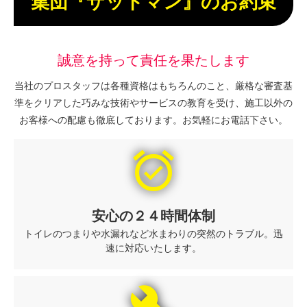
集団『ザットマン』のお約束
誠意を持って責任を果たします
当社のプロスタッフは各種資格はもちろんのこと、厳格な審査基
準をクリアした巧みな技術やサービスの教育を受け、施工以外の
お客様への配慮も徹底しております。お気軽にお電話下さい。
alarm_on
安心の２４時間体制
トイレのつまりや水漏れなど水まわりの突然のトラブル。迅
速に対応いたします。