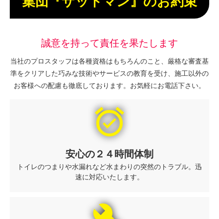
集団『ザットマン』のお約束
誠意を持って責任を果たします
当社のプロスタッフは各種資格はもちろんのこと、厳格な審査基
準をクリアした巧みな技術やサービスの教育を受け、施工以外の
お客様への配慮も徹底しております。お気軽にお電話下さい。
alarm_on
安心の２４時間体制
トイレのつまりや水漏れなど水まわりの突然のトラブル。迅
速に対応いたします。