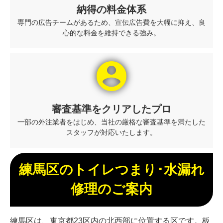
納得の料金体系
専門の広告チームがあるため、宣伝広告費を大幅に抑え、良
心的な料金を維持できる強み。
account_circle
審査基準をクリアしたプロ
一部の外注業者をはじめ、当社の厳格な審査基準を満たした
スタッフが対応いたします。
練馬区のトイレつまり･水漏れ
修理のご案内
練馬区は、東京都23区内の北西部に位置する区です。板