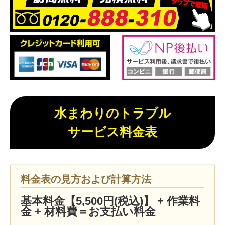
水まわりのトラブル
サービス料金表
料金表の見方および計算方法
基本料金【5,500円(税込)】 + 作業料
金 + 材料費＝お支払い料金