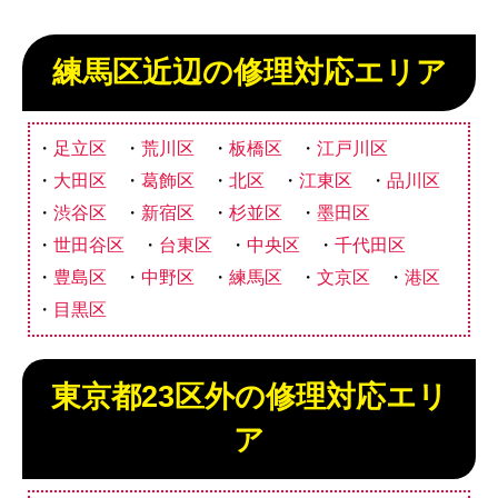
練馬区近辺の修理対応エリア
足立区
荒川区
板橋区
江戸川区
大田区
葛飾区
北区
江東区
品川区
渋谷区
新宿区
杉並区
墨田区
世田谷区
台東区
中央区
千代田区
豊島区
中野区
練馬区
文京区
港区
目黒区
東京都23区外の修理対応エリ
ア