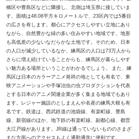
橋区や豊島区などに隣接し、北側は埼玉県に接していま
す。面積は48.08平方キロメートルで、23区内では5番目
の広さを有します。都心にアクセスしやすい立地にあり
ながら、自然豊かな緑の多い住みやすい地域です。地形
も高低差の少ないなだらかな土地です。そのため、日本
の人口が減少しているなか、練馬区の人口は73万人から
さらに増え続けていることからも、練馬区が暮らしやす
い魅力ある場所ということがわかるでしょう。 また、練
馬区は日本のカラーアニメ発祥の地としても有名で、東
映アニメーションや手塚治虫の虫プロダクションを代表
とする日本のアニメ関連企業が多く集まる地域でもあり
ます。レジャー施設のとしまえんや名産の練馬大根も有
名です。鉄道は、西武鉄道の池袋線、有楽町線、豊島
線、新宿線のほか、地下鉄の有楽町線、副都心線、都営
大江戸線があります。JR線は通っていないもののさまざ
まな方面へのアクセスもよく通勤通学に便利です。