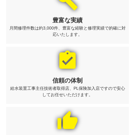
build
豊富な実績
月間修理件数は約3,000件、豊富な経験と修理実績で的確に対
応いたします。
assignment_turned_in
信頼の体制
給水装置工事主任技術者取得店、PL保険加入店ですので安心
してお任せいただけます。
thumb_up