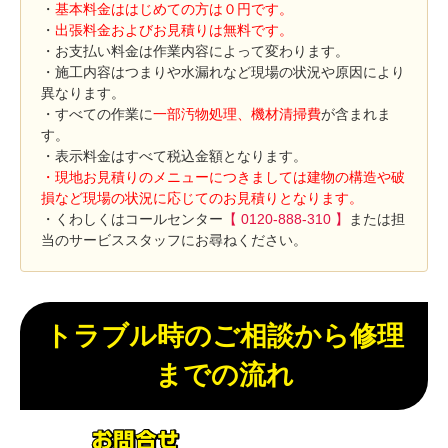
・
基本料金ははじめての方は０円です。
・
出張料金およびお見積りは無料です。
・お支払い料金は作業内容によって変わります。
・施工内容はつまりや水漏れなど現場の状況や原因により
異なります。
・すべての作業に
一部汚物処理、機材清掃費
が含まれま
す。
・表示料金はすべて税込金額となります。
・現地お見積りのメニューにつきましては建物の構造や破
損など現場の状況に応じてのお見積りとなります。
・くわしくはコールセンター
【 0120-888-310 】
または担
当のサービススタッフにお尋ねください。
トラブル時のご相談から修理
までの流れ