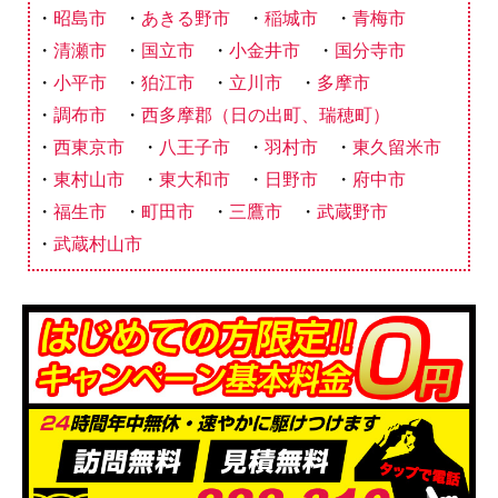
昭島市
あきる野市
稲城市
青梅市
清瀬市
国立市
小金井市
国分寺市
小平市
狛江市
立川市
多摩市
調布市
西多摩郡（日の出町、瑞穂町）
西東京市
八王子市
羽村市
東久留米市
東村山市
東大和市
日野市
府中市
福生市
町田市
三鷹市
武蔵野市
武蔵村山市