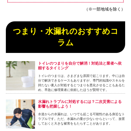
（※一部地域を除く）
つまり・水漏れのおすすめコ
ラム
トイレのつまりを自分で解消！対処法と業者へ依
頼するタイミング
トイレのつまりは、さまざまな原因で起こります。中には自
分で解決できるケースもありますが、専門的知識やスキルを
持たない素人が対処するとつまりを悪化させることもあるた
め、早急に修理業者に依頼したほうが賢明です。
水漏れトラブルに対処するには？二次災害による
影響も把握しよう！
水道からの水漏れは、いつでも起こる可能性のある身近なト
ラブルです。ただ、水漏れの量が少ないからといって、放置
しておくと大きな被害をもたらすことがあります。