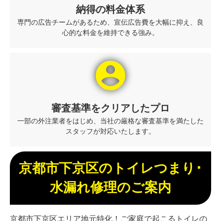
納得の料金体系
専門の広告チームがあるため、宣伝広告費を大幅に抑え、良
心的な料金を維持できる強み。
account_circle
審査基準をクリアしたプロ
一部の外注業者をはじめ、当社の厳格な審査基準を満たした
スタッフが対応いたします。
京都市下京区のトイレつまり･
水漏れ修理のご案内
京都市下京区エリア地元特化！ご家庭で起こるトイレの