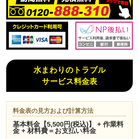
水まわりのトラブル
サービス料金表
料金表の見方および計算方法
基本料金【5,500円(税込)】 + 作業料
金 + 材料費＝お支払い料金