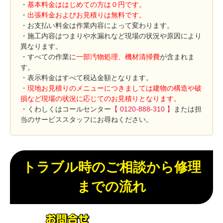
・
基本料金ははじめての方は０円です。
・
出張料金およびお見積りは無料です。
・お支払い料金は作業内容によって変わります。
・施工内容はつまりや水漏れなど現場の状況や原因により
異なります。
・すべての作業に
一部汚物処理、機材清掃費
が含まれま
す。
・表示料金はすべて税込金額となります。
・現地お見積りのメニューにつきましては建物の構造や破
損など現場の状況に応じてのお見積りとなります。
・くわしくはコールセンター
【 0120-888-310 】
または担
当のサービススタッフにお尋ねください。
トラブル時のご相談から修理
までの流れ