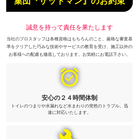
集団『ザットマン』のお約束
誠意を持って責任を果たします
当社のプロスタッフは各種資格はもちろんのこと、厳格な審査基
準をクリアした巧みな技術やサービスの教育を受け、施工以外の
お客様への配慮も徹底しております。お気軽にお電話下さい。
alarm_on
安心の２４時間体制
トイレのつまりや水漏れなど水まわりの突然のトラブル。迅
速に対応いたします。