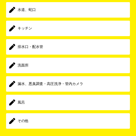
水道、蛇口
キッチン
排水口・配水管
洗面所
漏水、悪臭調査・高圧洗浄・管内カメラ
風呂
その他