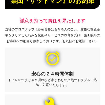
集団『ザットマン』のお約束
誠意を持って責任を果たします
当社のプロスタッフは各種資格はもちろんのこと、厳格な審査基
準をクリアした巧みな技術やサービスの教育を受け、施工以外の
お客様への配慮も徹底しております。お気軽にお電話下さい。
alarm_on
安心の２４時間体制
トイレのつまりや水漏れなど水まわりの突然のトラブル。迅
速に対応いたします。