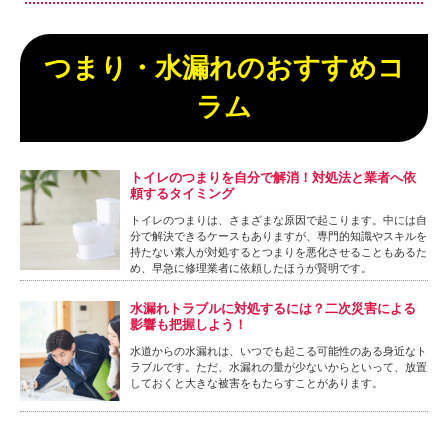
つまり・水漏れのおすすめコ
ラム
トイレのつまりを自分で解消！対処法と業者へ依
頼するタイミング
トイレのつまりは、さまざまな原因で起こります。中には自
分で解決できるケースもありますが、専門的知識やスキルを
持たない素人が対処するとつまりを悪化させることもあるた
め、早急に修理業者に依頼したほうが賢明です。
水漏れトラブルに対処するには？二次災害による
影響も把握しよう！
水道からの水漏れは、いつでも起こる可能性のある身近なト
ラブルです。ただ、水漏れの量が少ないからといって、放置
しておくと大きな被害をもたらすことがあります。