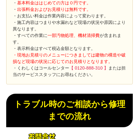
・
基本料金ははじめての方は０円です。
・
出張料金およびお見積りは無料です。
・お支払い料金は作業内容によって変わります。
・施工内容はつまりや水漏れなど現場の状況や原因により
異なります。
・すべての作業に
一部汚物処理、機材清掃費
が含まれま
す。
・表示料金はすべて税込金額となります。
・現地お見積りのメニューにつきましては建物の構造や破
損など現場の状況に応じてのお見積りとなります。
・くわしくはコールセンター
【 0120-888-310 】
または担
当のサービススタッフにお尋ねください。
トラブル時のご相談から修理
までの流れ