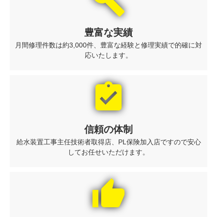
build
豊富な実績
月間修理件数は約3,000件、豊富な経験と修理実績で的確に対
応いたします。
assignment_turned_in
信頼の体制
給水装置工事主任技術者取得店、PL保険加入店ですので安心
してお任せいただけます。
thumb_up