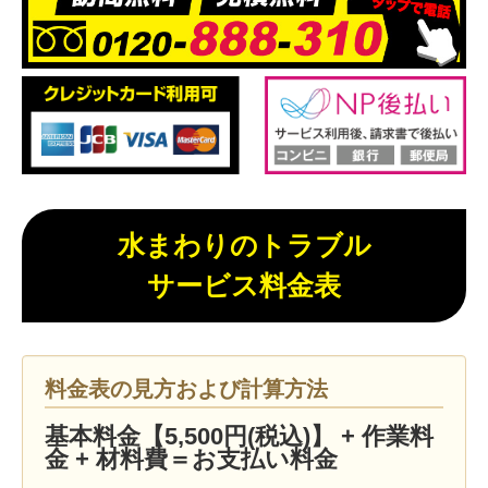
水まわりのトラブル
サービス料金表
料金表の見方および計算方法
基本料金【5,500円(税込)】 + 作業料
金 + 材料費＝お支払い料金