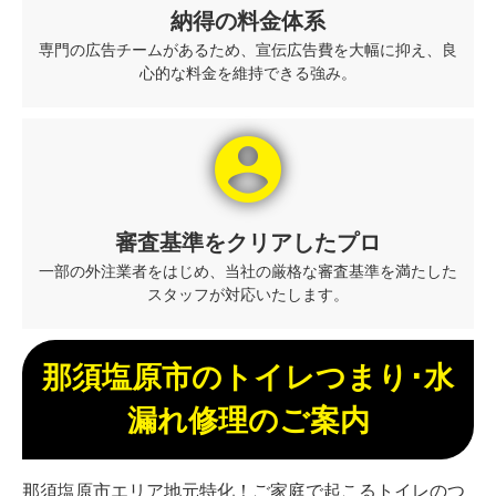
納得の料金体系
専門の広告チームがあるため、宣伝広告費を大幅に抑え、良
心的な料金を維持できる強み。
account_circle
審査基準をクリアしたプロ
一部の外注業者をはじめ、当社の厳格な審査基準を満たした
スタッフが対応いたします。
那須塩原市のトイレつまり･水
漏れ修理のご案内
那須塩原市エリア地元特化！ご家庭で起こるトイレのつ