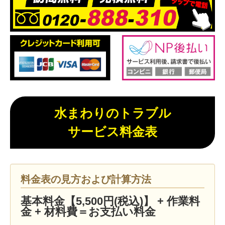
水まわりのトラブル
サービス料金表
料金表の見方および計算方法
基本料金【5,500円(税込)】 + 作業料
金 + 材料費＝お支払い料金