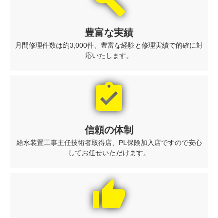
build
豊富な実績
月間修理件数は約3,000件、豊富な経験と修理実績で的確に対
応いたします。
assignment_turned_in
信頼の体制
給水装置工事主任技術者取得店、PL保険加入店ですので安心
してお任せいただけます。
thumb_up