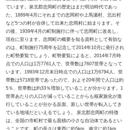
ています。泉北郡忠岡町の歴史はまだ明治時代であっ
た、1889年4月にそれまでの忠岡村や上馬瀬村、北出村
など5つの村が合併して出来た忠岡村に始まります。そ
の後、1939年4月の町制施行に伴って忠岡町に改名し、
現在に至ります。忠岡町の概要を知る資料として有効な
のは、町制施行75周年を記念して2014年10月に発行され
た町勢要覧でしょう。町勢要覧によると、2014年7月時
点での人口は1万7761人で、世帯数は7607世帯となって
います。1993年12月末日時点での人口は1万6794人、世
帯数は5718世帯であったので、およそ20年間で人口は約
5％、世帯数は約33％増加していることが分かります。1
世帯あたりの人口が減っていることからも核家族化が進
行していることが分かる反面、新しい世帯が転入してき
ている地域だといえるでしょう。 泉北郡忠岡町の特徴
は、全国の市町村で最も面積の小さな自治体であるとい
うことです。町の長さは東西に約5km、南北に約1km