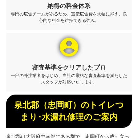
納得の料金体系
専門の広告チームがあるため、宣伝広告費を大幅に抑え、良
心的な料金を維持できる強み。
account_circle
審査基準をクリアしたプロ
一部の外注業者をはじめ、当社の厳格な審査基準を満たした
スタッフが対応いたします。
泉北郡（忠岡町）のトイレつ
まり･水漏れ修理のご案内
泉北郡は大阪府中南部にある郡で、忠岡町から成り立っ