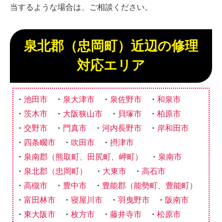
当するような場合は、ご相談ください。
泉北郡（忠岡町）近辺の修理
対応エリア
池田市
泉大津市
泉佐野市
和泉市
茨木市
大阪狭山市
貝塚市
柏原市
交野市
門真市
河内長野市
岸和田市
四条畷市
吹田市
摂津市
泉南郡（熊取町、田尻町、岬町）
泉南市
泉北郡（忠岡町）
大東市
高石市
高槻市
豊中市
豊能郡（能勢町、豊能町）
富田林市
寝屋川市
羽曳野市
阪南市
東大阪市
枚方市
藤井寺市
松原市