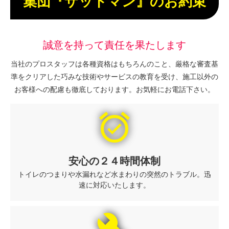
集団『ザットマン』のお約束
誠意を持って責任を果たします
当社のプロスタッフは各種資格はもちろんのこと、厳格な審査基
準をクリアした巧みな技術やサービスの教育を受け、施工以外の
お客様への配慮も徹底しております。お気軽にお電話下さい。
alarm_on
安心の２４時間体制
トイレのつまりや水漏れなど水まわりの突然のトラブル。迅
速に対応いたします。