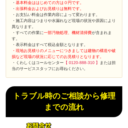
・
基本料金ははじめての方は０円です。
・
出張料金およびお見積りは無料です。
・お支払い料金は作業内容によって変わります。
・施工内容はつまりや水漏れなど現場の状況や原因により
異なります。
・すべての作業に
一部汚物処理、機材清掃費
が含まれま
す。
・表示料金はすべて税込金額となります。
・現地お見積りのメニューにつきましては建物の構造や破
損など現場の状況に応じてのお見積りとなります。
・くわしくはコールセンター
【 0120-888-310 】
または担
当のサービススタッフにお尋ねください。
トラブル時のご相談から修理
までの流れ