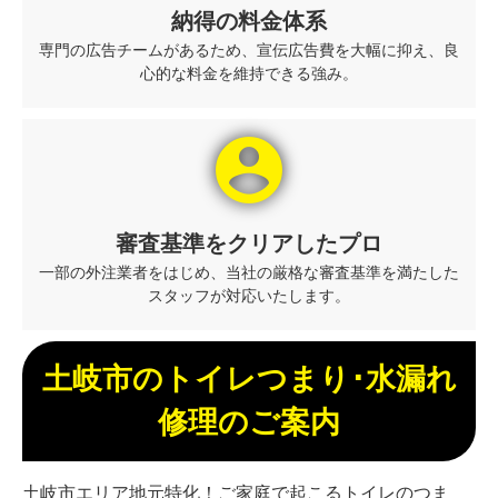
納得の料金体系
専門の広告チームがあるため、宣伝広告費を大幅に抑え、良
心的な料金を維持できる強み。
account_circle
審査基準をクリアしたプロ
一部の外注業者をはじめ、当社の厳格な審査基準を満たした
スタッフが対応いたします。
土岐市のトイレつまり･水漏れ
修理のご案内
土岐市エリア地元特化！ご家庭で起こるトイレのつま