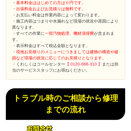
・
基本料金ははじめての方は０円です。
・
出張料金およびお見積りは無料です。
・お支払い料金は作業内容によって変わります。
・施工内容はつまりや水漏れなど現場の状況や原因により
異なります。
・すべての作業に
一部汚物処理、機材清掃費
が含まれま
す。
・表示料金はすべて税込金額となります。
・現地お見積りのメニューにつきましては建物の構造や破
損など現場の状況に応じてのお見積りとなります。
・くわしくはコールセンター
【 0120-888-310 】
または担
当のサービススタッフにお尋ねください。
トラブル時のご相談から修理
までの流れ