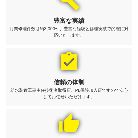
build
豊富な実績
月間修理件数は約3,000件、豊富な経験と修理実績で的確に対
応いたします。
assignment_turned_in
信頼の体制
給水装置工事主任技術者取得店、PL保険加入店ですので安心
してお任せいただけます。
thumb_up