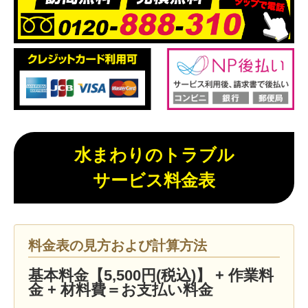
水まわりのトラブル
サービス料金表
料金表の見方および計算方法
基本料金【5,500円(税込)】 + 作業料
金 + 材料費＝お支払い料金