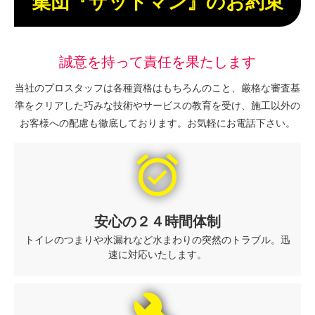
集団『ザットマン』のお約束
誠意を持って責任を果たします
当社のプロスタッフは各種資格はもちろんのこと、厳格な審査基
準をクリアした巧みな技術やサービスの教育を受け、施工以外の
お客様への配慮も徹底しております。お気軽にお電話下さい。
alarm_on
安心の２４時間体制
トイレのつまりや水漏れなど水まわりの突然のトラブル。迅
速に対応いたします。