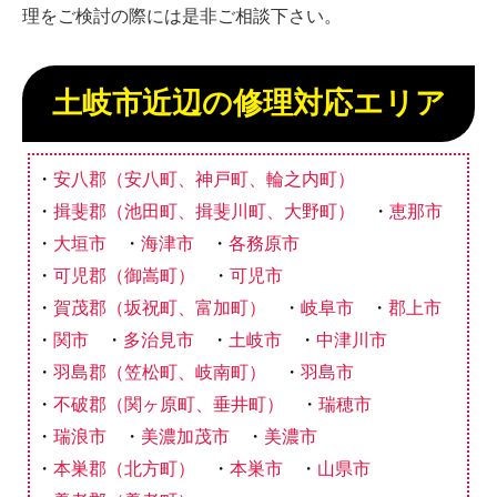
理をご検討の際には是非ご相談下さい。
土岐市近辺の修理対応エリア
安八郡（安八町、神戸町、輪之内町）
揖斐郡（池田町、揖斐川町、大野町）
恵那市
大垣市
海津市
各務原市
可児郡（御嵩町）
可児市
賀茂郡（坂祝町、富加町）
岐阜市
郡上市
関市
多治見市
土岐市
中津川市
羽島郡（笠松町、岐南町）
羽島市
不破郡（関ヶ原町、垂井町）
瑞穂市
瑞浪市
美濃加茂市
美濃市
本巣郡（北方町）
本巣市
山県市