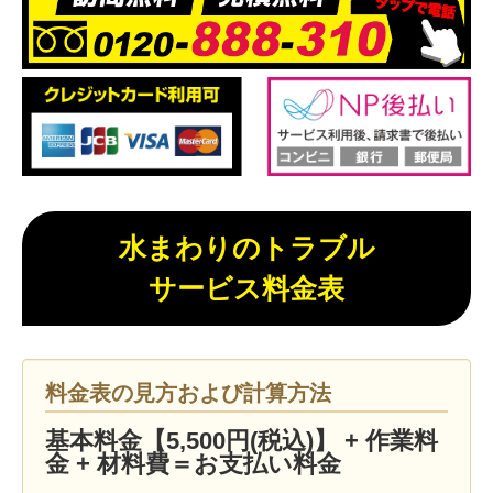
水まわりのトラブル
サービス料金表
料金表の見方および計算方法
基本料金【5,500円(税込)】 + 作業料
金 + 材料費＝お支払い料金