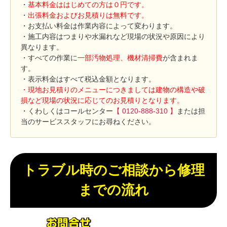
・
基本料金ははじめての方は０円です。
・
出張料金およびお見積りは無料です。
・お支払い料金は作業内容によって変わります。
・施工内容はつまりや水漏れなど現場の状況や原因により
異なります。
・すべての作業に
一部汚物処理、機材清掃費
が含まれま
す。
・表示料金はすべて税込金額となります。
・現地お見積りのメニューにつきましては建物の構造や破
損など現場の状況に応じてのお見積りとなります。
・くわしくはコールセンター
【 0120-888-310 】
または担
当のサービススタッフにお尋ねください。
トラブル時のご相談から修理
までの流れ