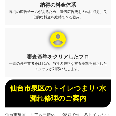
納得の料金体系
専門の広告チームがあるため、宣伝広告費を大幅に抑え、良
心的な料金を維持できる強み。
account_circle
審査基準をクリアしたプロ
一部の外注業者をはじめ、当社の厳格な審査基準を満たした
スタッフが対応いたします。
仙台市泉区のトイレつまり･水
漏れ修理のご案内
仙台市泉区エリア地元特化！ご家庭で起こるトイレのつ