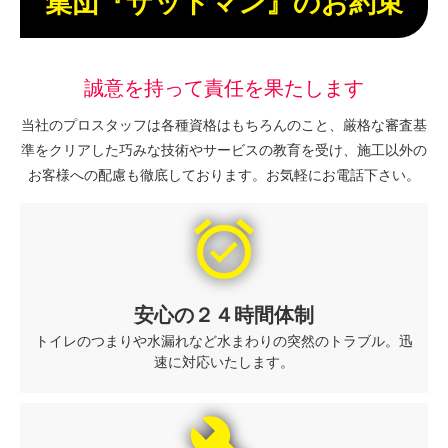
集団『ザットマン』のお約束
誠意を持って責任を果たします
当社のプロスタッフは各種資格はもちろんのこと、厳格な審査基
準をクリアした巧みな技術やサービスの教育を受け、施工以外の
お客様への配慮も徹底しております。お気軽にお電話下さい。
alarm_on
安心の２４時間体制
トイレのつまりや水漏れなど水まわりの突然のトラブル。迅
速に対応いたします。