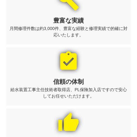
build
豊富な実績
月間修理件数は約3,000件、豊富な経験と修理実績で的確に対
応いたします。
assignment_turned_in
信頼の体制
給水装置工事主任技術者取得店、PL保険加入店ですので安心
してお任せいただけます。
thumb_up