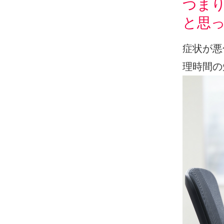
つま
と思
症状が悪
理時間の