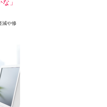
かな」
。
軽減や修