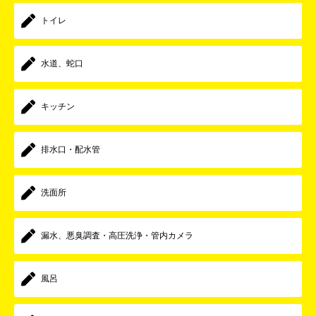
トイレ
水道、蛇口
キッチン
排水口・配水管
洗面所
漏水、悪臭調査・高圧洗浄・管内カメラ
風呂