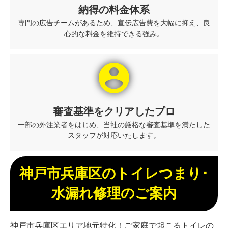
納得の料金体系
専門の広告チームがあるため、宣伝広告費を大幅に抑え、良
心的な料金を維持できる強み。
account_circle
審査基準をクリアしたプロ
一部の外注業者をはじめ、当社の厳格な審査基準を満たした
スタッフが対応いたします。
神戸市兵庫区のトイレつまり･
水漏れ修理のご案内
神戸市兵庫区エリア地元特化！ご家庭で起こるトイレの