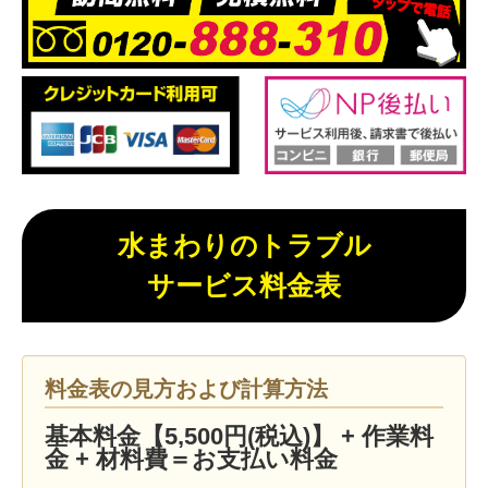
水まわりのトラブル
サービス料金表
料金表の見方および計算方法
基本料金【5,500円(税込)】 + 作業料
金 + 材料費＝お支払い料金