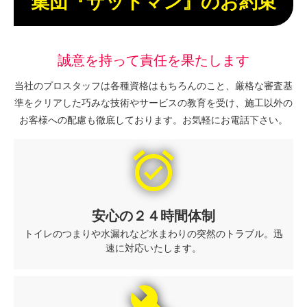
集団『ザットマン』のお約束
誠意を持って責任を果たします
当社のプロスタッフは各種資格はもちろんのこと、厳格な審査基
準をクリアした巧みな技術やサービスの教育を受け、施工以外の
お客様への配慮も徹底しております。お気軽にお電話下さい。
alarm_on
安心の２４時間体制
トイレのつまりや水漏れなど水まわりの突然のトラブル。迅
速に対応いたします。