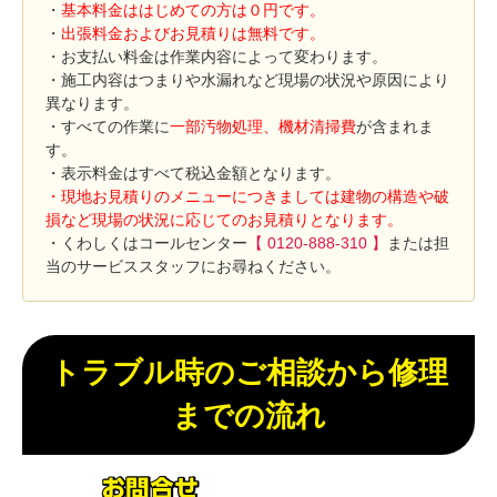
・
基本料金ははじめての方は０円です。
・
出張料金およびお見積りは無料です。
・お支払い料金は作業内容によって変わります。
・施工内容はつまりや水漏れなど現場の状況や原因により
異なります。
・すべての作業に
一部汚物処理、機材清掃費
が含まれま
す。
・表示料金はすべて税込金額となります。
・現地お見積りのメニューにつきましては建物の構造や破
損など現場の状況に応じてのお見積りとなります。
・くわしくはコールセンター
【 0120-888-310 】
または担
当のサービススタッフにお尋ねください。
トラブル時のご相談から修理
までの流れ