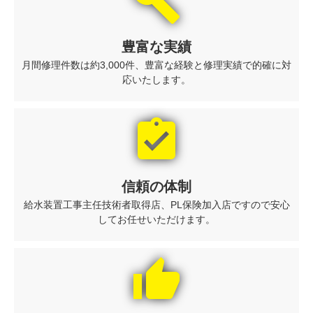
build
豊富な実績
月間修理件数は約3,000件、豊富な経験と修理実績で的確に対
応いたします。
assignment_turned_in
信頼の体制
給水装置工事主任技術者取得店、PL保険加入店ですので安心
してお任せいただけます。
thumb_up