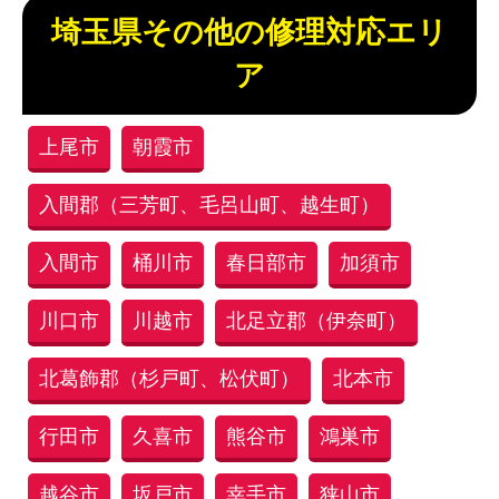
埼玉県その他の修理対応エリ
ア
上尾市
朝霞市
入間郡（三芳町、毛呂山町、越生町）
入間市
桶川市
春日部市
加須市
川口市
川越市
北足立郡（伊奈町）
北葛飾郡（杉戸町、松伏町）
北本市
行田市
久喜市
熊谷市
鴻巣市
越谷市
坂戸市
幸手市
狭山市