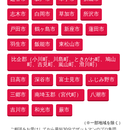
志木市
白岡市
草加市
所沢市
戸田市
鶴ヶ島市
新座市
蓮田市
羽生市
飯能市
東松山市
比企郡（小川町、川島町、ときがわ町、鳩山
町、吉見町、嵐山町、滑川町）
日高市
深谷市
富士見市
ふじみ野市
三郷市
南埼玉郡（宮代町）
八潮市
吉川市
和光市
蕨市
（※一部地域を除く）
ご相談をお受けしてから最短30分でザットマンのプロ集団